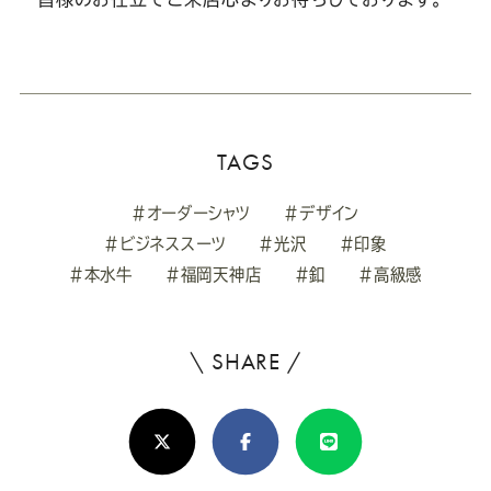
TAGS
#オーダーシャツ
#デザイン
#ビジネススーツ
#光沢
#印象
#本水牛
#福岡天神店
#釦
#高級感
\ SHARE /
よ
ろ
X(Twitter)
Facebook
Line
し
け