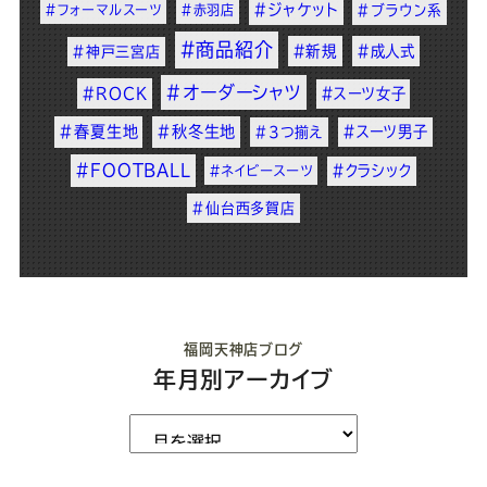
#ジャケット
#フォーマルスーツ
#赤羽店
#ブラウン系
#商品紹介
#新規
#成人式
#神戸三宮店
#オーダーシャツ
#ROCK
#スーツ女子
#春夏生地
#秋冬生地
#スーツ男子
#3つ揃え
#FOOTBALL
#クラシック
#ネイビースーツ
#仙台西多賀店
福岡天神店ブログ
年月別アーカイブ