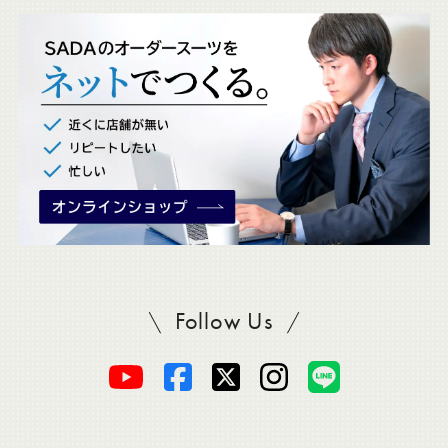
ッ
ク
。
Follow Us
SADAをフォロー
オ
オ
オ
オ
オ
ー
ー
ー
ー
ー