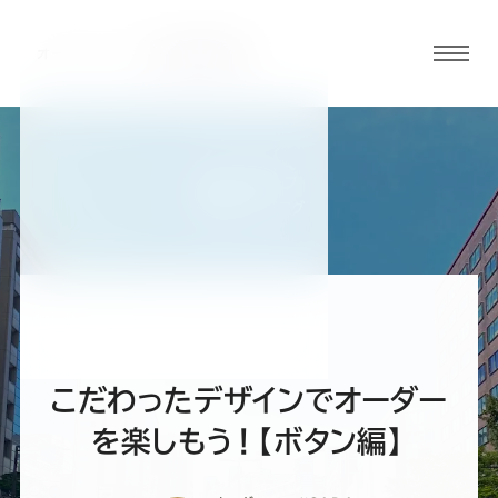
グロ
ーバ
ルメ
ニュ
BLOG
ーボ
福岡天神店ブログ
タン
オ
オ
オ
オ
オ
ー
ー
ー
ー
ー
こだわったデザインでオーダー
ダ
ダ
ダ
ダ
ダ
を楽しもう！【ボタン編】