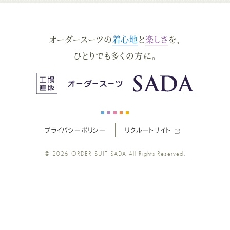
ダ
ダ
ダ
ダ
ダ
オーダースーツの
着心地
と
楽しさ
を、
ー
ー
ー
ー
ー
ひとりでも多くの方に。
ス
ス
ス
ス
ス
ー
ー
ー
ー
ー
プライバシーポリシー
リクルートサイト
ツ
ツ
ツ
ツ
ツ
© 2026
ORDER SUIT SADA
All Rights Reserved.
SADA
SADA
SADA
SADA
SADA
の
の
の
の
の
公
公
公
公
公