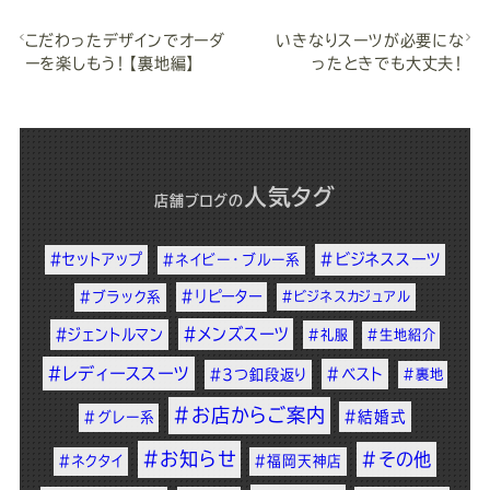
こだわったデザインでオーダ
いきなりスーツが必要にな
ーを楽しもう！【裏地編】
ったときでも大丈夫！
人気タグ
店舗ブログ
の
#セットアップ
#ビジネススーツ
#ネイビー・ブルー系
#リピーター
#ブラック系
#ビジネスカジュアル
#メンズスーツ
#ジェントルマン
#礼服
#生地紹介
#レディーススーツ
#ベスト
#3つ釦段返り
#裏地
#お店からご案内
#結婚式
#グレー系
#お知らせ
#その他
#ネクタイ
#福岡天神店