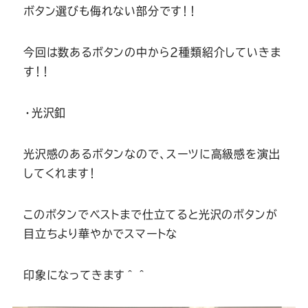
Youtube
Facebook
Twitter
Instagram
LINE
ボタン選びも侮れない部分です！！
今回は数あるボタンの中から2種類紹介していきま
す！！
・光沢釦
光沢感のあるボタンなので、スーツに高級感を演出
してくれます！
このボタンでベストまで仕立てると光沢のボタンが
目立ちより華やかでスマートな
印象になってきます＾＾