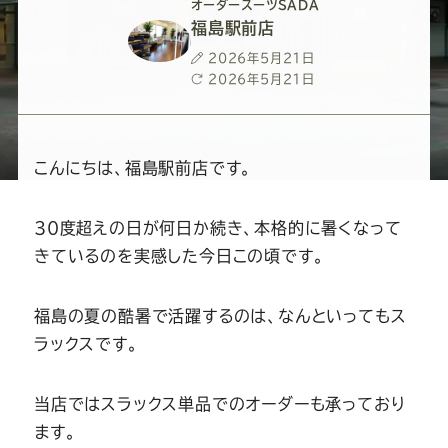
ー
ー
ー
ー
ー
オーダースーツSADA
福島駅前店
ス
ス
ス
ス
ス
投
2026年5月21日
稿
最
2026年5月21日
日
終
ー
ー
ー
ー
ー
更
新
日
ツ
ツ
ツ
ツ
ツ
こんにちは、福島駅前店です。
SADA
SADA
SADA
SADA
SADA
30度超えの日が何日か続き、本格的に暑くなって
きているのを実感した今日この頃です。
の
の
の
の
の
福島の夏の酷暑で活躍するのは、なんといってもス
公
公
公
公
公
ラックスです。
式
式
式
式
式
当店ではスラックス単品でのオーダーも承っており
ます。