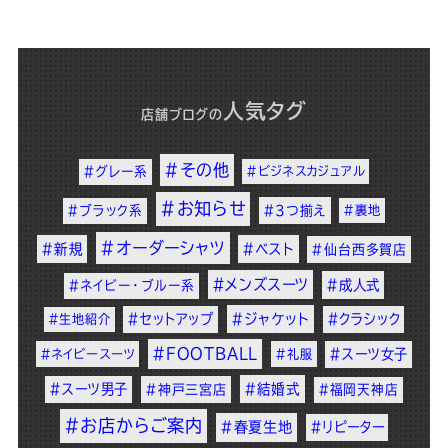
人気タグ
店舗ブログ
の
#その他
#グレー系
#ビジネスカジュアル
#お知らせ
#ブラック系
#3つ揃え
#裏地
#オーダーシャツ
#新規
#ベスト
#仙台西多賀店
#メンズスーツ
#成人式
#ネイビー・ブルー系
#セットアップ
#ジャケット
#クラシック
#生地紹介
#FOOTBALL
#スーツ女子
#ネイビースーツ
#礼服
#スーツ男子
#結婚式
#神戸三宮店
#福岡天神店
#お店からご案内
#春夏生地
#リピーター