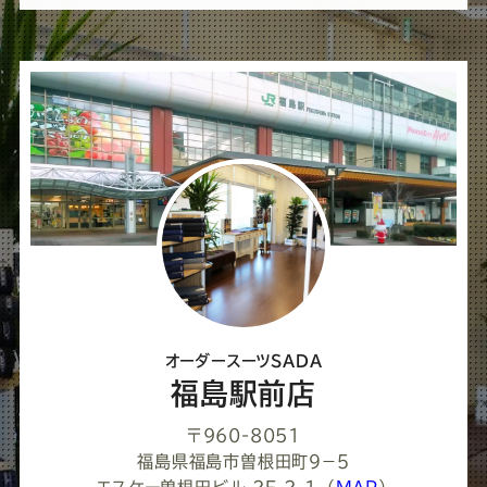
ば
シ
ェ
ア
し
て
く
だ
さ
オーダースーツSADA
い
福島駅前店
〒960-8051
福島県福島市曽根田町９−５