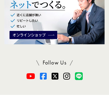
。
Follow Us
SADAをフォロー
オ
オ
オ
オ
オ
ー
ー
ー
ー
ー
ダ
ダ
ダ
ダ
ダ