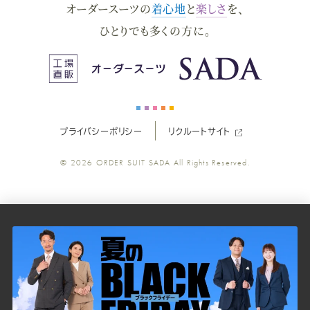
オーダースーツの
着心地
と
楽しさ
を、
ー
ー
ー
ー
ー
ひとりでも多くの方に。
ス
ス
ス
ス
ス
ー
ー
ー
ー
ー
プライバシーポリシー
リクルートサイト
ツ
ツ
ツ
ツ
ツ
© 2026
ORDER SUIT SADA
All Rights Reserved.
SADA
SADA
SADA
SADA
SADA
の
の
の
の
の
公
公
公
公
公
式
式
式
式
式