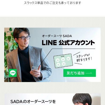
スラックス単品でのご注文も承っております
こ
ち
ら
も
チ
ェ
ッ
ク