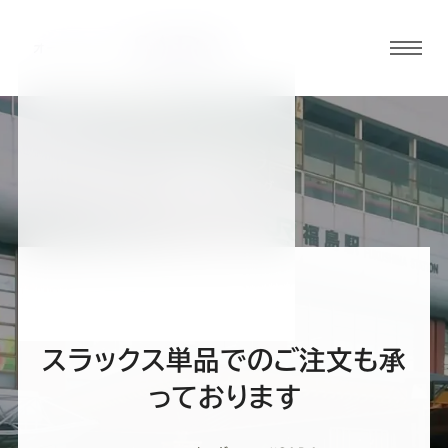
グロ
ーバ
ルメ
ニュ
BLOG
ーボ
福島駅前店ブログ
タン
オ
オ
オ
オ
オ
ー
ー
ー
ー
ー
スラックス単品でのご注文も承
ダ
ダ
ダ
ダ
ダ
っております