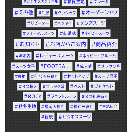
#春夏生地
#ビジネスカジュアル
#グレー系
#その他
#オーダーシャツ
#クラシック
#礼服
#メンズスーツ
#リピーター
#ネクタイ
#結婚式
#フォーマルスーツ
#ネイビースーツ
#お知らせ
#お店からご案内
#商品紹介
#レディーススーツ
#赤羽店
#ネイビー・ブルー系
#FOOTBALL
#スーツ女子
#成人式
#ブラウン系
#セットアップ
#スーツ男子
#裏地
#仙台西多賀店
#ベスト
#ジャケット
#3つ揃え
#ブラック系
#ROCK
#ジェントルマン
#3つ釦段返り
#秋冬生地
#福岡天神店
#神戸三宮店
#生地紹介
#新規
#ビジネススーツ