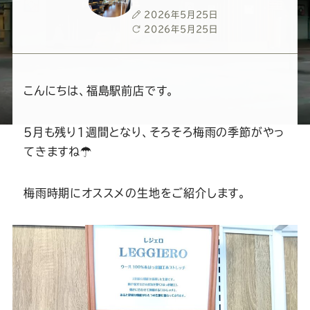
ー
ー
ー
ー
ー
投
2026年5月25日
稿
最
2026年5月25日
ス
ス
ス
ス
ス
日
終
更
新
ー
ー
ー
ー
ー
日
こんにちは、福島駅前店です。
ツ
ツ
ツ
ツ
ツ
5月も残り1週間となり、そろそろ梅雨の季節がやっ
てきますね☂
SADA
SADA
SADA
SADA
SADA
梅雨時期にオススメの生地をご紹介します。
の
の
の
の
の
公
公
公
公
公
式
式
式
式
式