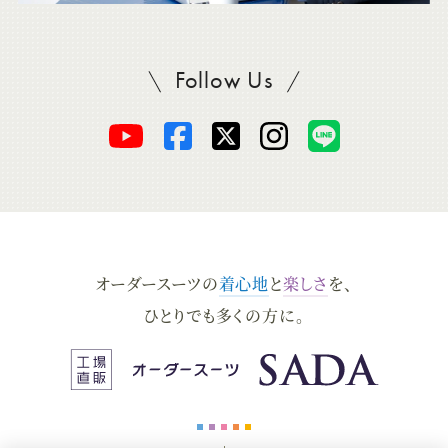
Follow Us
SADAをフォロー
オ
オ
オ
オ
オ
ー
ー
ー
ー
ー
ダ
ダ
ダ
ダ
ダ
オーダースーツの
着心地
と
楽しさ
を、
ー
ー
ー
ー
ー
ひとりでも多くの方に。
ス
ス
ス
ス
ス
ー
ー
ー
ー
ー