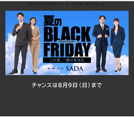
プライバシーポリシー
リクルートサイト
ツ
ツ
ツ
ツ
ツ
© 2026
ORDER SUIT SADA
All Rights Reserved.
SADA
SADA
SADA
SADA
SADA
の
の
の
の
の
公
公
公
公
公
式
式
式
式
式
チャンスは8月9日（日）まで
Youtube
Facebook
Twitter
Instagr
LINE