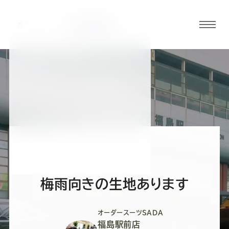
グロ
ーバ
ルメ
ニュ
BLOG
ーボ
福島駅前店ブログ
タン
オ
オ
オ
オ
オ
ー
ー
ー
ー
ー
梅雨向きの生地あります
ダ
ダ
ダ
ダ
ダ
オーダースーツSADA
福島駅前店