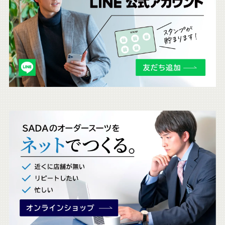
ち
ら
も
チ
ェ
ッ
ク
。