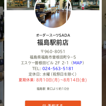
て
く
だ
さ
オーダースーツSADA
い
福島駅前店
〒960-8051
福島県福島市曽根田町９−５
エスケー曽根田ビル 2F 2-1
（
MAP
）
TEL:
024-563-5181
定休日: 水曜（祝祭日を除く）
夏期休業：8月10日(月)～8月14日(金)
福島駅 東口より約10分