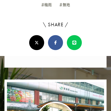
#梅雨
#無地
\ SHARE /
よ
ろ
X(Twitter)
Facebook
Line
し
け
れ
ば
シ
ェ
ア
し