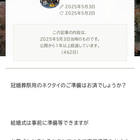
ー
ー
ー
ー
ー
投
2025年5月3日
稿
最
2025年5月2日
ス
ス
ス
ス
ス
日
終
更
この記事の内容は、
新
ー
ー
ー
ー
ー
2025年5月3日当時のものです。
日
公開から1年以上経過しています。
ツ
ツ
ツ
ツ
ツ
（462日）
SADA
SADA
SADA
SADA
SADA
冠婚葬祭用のネクタイのご準備はお済でしょうか？
の
の
の
の
の
公
公
公
公
公
結婚式は事前に準備等できますが
式
式
式
式
式