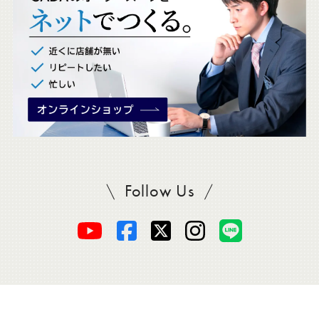
ク
。
Follow Us
SADAをフォロー
オ
オ
オ
オ
オ
ー
ー
ー
ー
ー
ダ
ダ
ダ
ダ
ダ