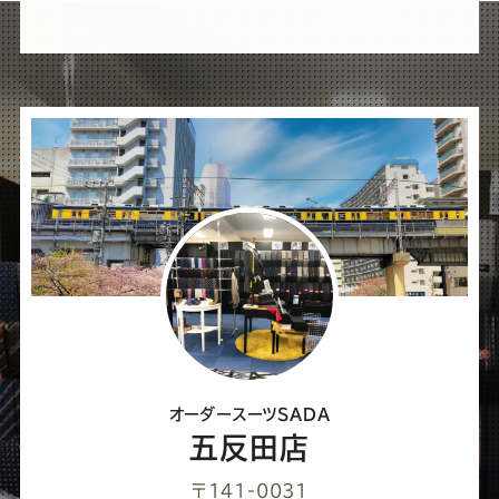
れ
ば
シ
ェ
ア
し
て
く
だ
さ
オーダースーツSADA
い
五反田店
〒141-0031