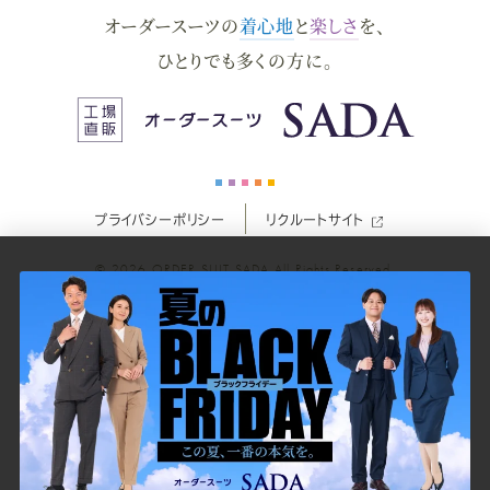
オーダースーツの
着心地
と
楽しさ
を、
ー
ー
ー
ー
ー
ひとりでも多くの方に。
ス
ス
ス
ス
ス
ー
ー
ー
ー
ー
プライバシーポリシー
リクルートサイト
ツ
ツ
ツ
ツ
ツ
© 2026
ORDER SUIT SADA
All Rights Reserved.
SADA
SADA
SADA
SADA
SADA
の
の
の
の
の
公
公
公
公
公
式
式
式
式
式