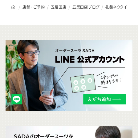
オーダースーツSADAのトップページ
店舗・ご予約
五反田店
五反田店ブログ
礼装ネクタイ
こ
ち
ら
も
チ
ェ
ッ