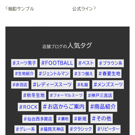
袖釦サンプル
公式ライン
人気タグ
店舗ブログ
の
#FOOTBALL
#スーツ男子
#ベスト
#ブラウン系
#ジェントルマン
#春夏生地
#生地紹介
#3つ揃え
#レディーススーツ
#メンズスーツ
#赤羽店
#礼服
#秋冬生地
#フォーマルスーツ
#神戸三宮店
#お店からご案内
#商品紹介
#ROCK
#その他
#新規
#仙台西多賀店
#裏地
#クラシック
#リピーター
#グレー系
#福岡天神店