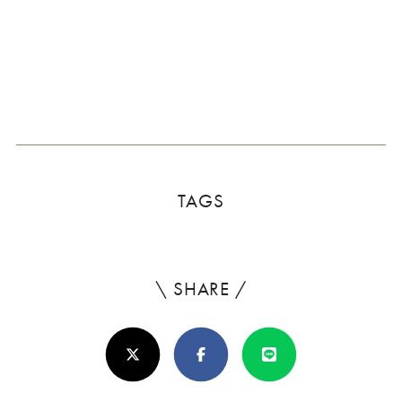
TAGS
\ SHARE /
よ
ろ
X(Twitter)
Facebook
Line
し
け