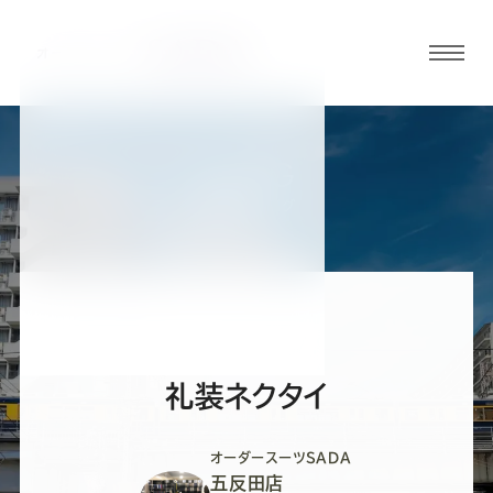
グロ
ーバ
ルメ
ニュ
BLOG
ーボ
五反田店ブログ
タン
オ
オ
オ
オ
オ
ー
ー
ー
ー
ー
礼装ネクタイ
ダ
ダ
ダ
ダ
ダ
オーダースーツSADA
五反田店