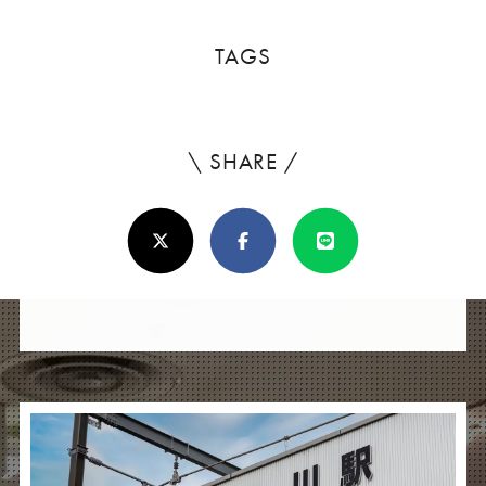
TAGS
\ SHARE /
よ
ろ
X(Twitter)
Facebook
Line
し
け
れ
ば
シ
ェ
ア