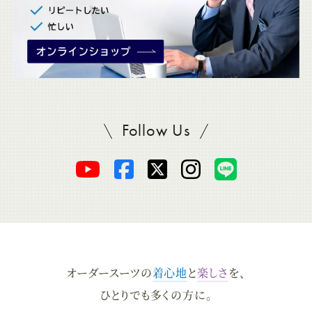
Follow Us
SADAをフォロー
オ
オ
オ
オ
オ
ー
ー
ー
ー
ー
ダ
ダ
ダ
ダ
ダ
オーダースーツの
着心地
と
楽しさ
を、
ー
ー
ー
ー
ー
ひとりでも多くの方に。