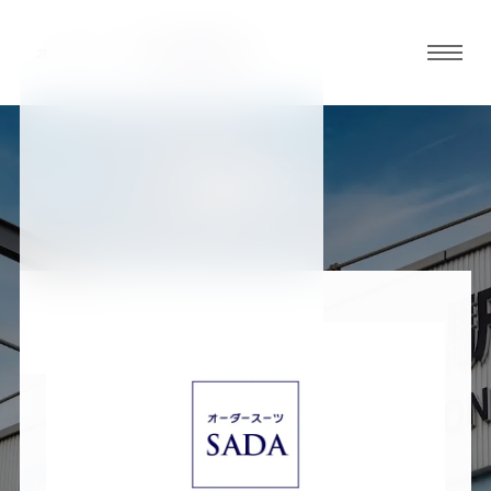
グロ
ーバ
ルメ
ニュ
BLOG
ーボ
加古川店ブログ
タン
オ
オ
オ
オ
オ
ー
ー
ー
ー
ー
ダ
ダ
ダ
ダ
ダ