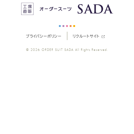
ス
ス
ス
ス
ス
ー
ー
ー
ー
ー
プライバシーポリシー
リクルートサイト
ツ
ツ
ツ
ツ
ツ
© 2026
ORDER SUIT SADA
All Rights Reserved.
SADA
SADA
SADA
SADA
SADA
の
の
の
の
の
公
公
公
公
公
式
式
式
式
式
Youtube
Facebook
Twitter
Instagr
LINE