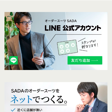
こ
ち
ら
も
チ
ェ
ッ
ク
。