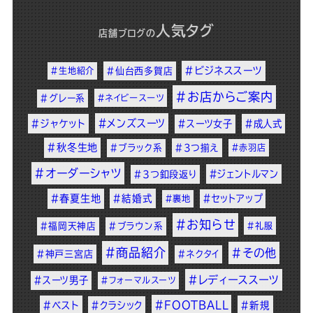
人気タグ
店舗ブログ
の
#ビジネススーツ
#生地紹介
#仙台西多賀店
#お店からご案内
#グレー系
#ネイビースーツ
#メンズスーツ
#ジャケット
#スーツ女子
#成人式
#秋冬生地
#ブラック系
#3つ揃え
#赤羽店
#オーダーシャツ
#ジェントルマン
#3つ釦段返り
#春夏生地
#結婚式
#セットアップ
#裏地
#お知らせ
#福岡天神店
#ブラウン系
#礼服
#商品紹介
#その他
#神戸三宮店
#ネクタイ
#レディーススーツ
#スーツ男子
#フォーマルスーツ
#FOOTBALL
#ベスト
#クラシック
#新規