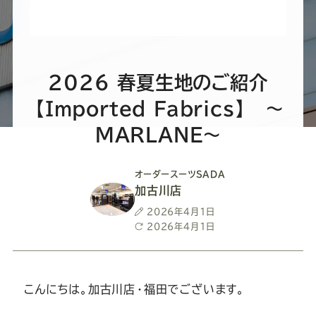
ー
ー
ー
ー
ー
ス
ス
ス
ス
ス
ー
ー
ー
ー
ー
2026 春夏生地のご紹介
【Imported Fabrics】 ～
ツ
ツ
ツ
ツ
ツ
MARLANE～
SADA
SADA
SADA
SADA
SADA
オーダースーツSADA
加古川店
の
の
の
の
の
投
2026年4月1日
稿
最
2026年4月1日
公
公
公
公
公
日
終
更
新
式
式
式
式
式
日
こんにちは。加古川店・福田でございます。