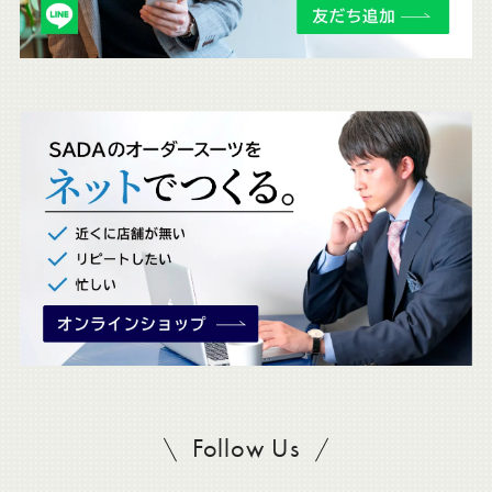
チ
ェ
ッ
ク
。
Follow Us
SADAをフォロー