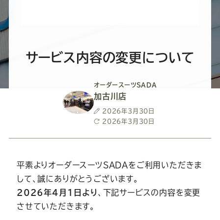
ー
ー
ー
ー
ー
ス
ス
ス
ス
ス
ー
ー
ー
ー
ー
サービス内容の変更について
ツ
ツ
ツ
ツ
ツ
オーダースーツSADA
加古川店
SADA
SADA
SADA
SADA
SADA
投
2026年3月30日
稿
最
2026年3月30日
日
終
の
の
の
の
の
更
新
日
平素よりオーダースーツSADAをご利用いただきま
公
公
公
公
公
して、誠にありがとうございます。
2026年4月1日より
、下記サービスの内容を変更
式
式
式
式
式
させていただきます。