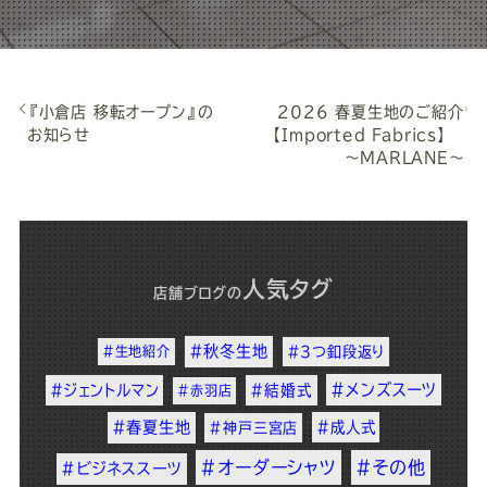
『小倉店 移転オープン』の
2026 春夏生地のご紹介
お知らせ
【Imported Fabrics】
～MARLANE～
人気タグ
店舗ブログ
の
#秋冬生地
#生地紹介
#3つ釦段返り
#メンズスーツ
#ジェントルマン
#結婚式
#赤羽店
#春夏生地
#成人式
#神戸三宮店
#オーダーシャツ
#その他
#ビジネススーツ