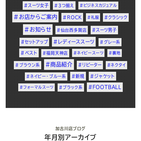
#スーツ女子
#3つ揃え
#ビジネスカジュアル
#お店からご案内
#ROCK
#クラシック
#礼服
#お知らせ
#スーツ男子
#仙台西多賀店
#レディーススーツ
#セットアップ
#グレー系
#ベスト
#福岡天神店
#ネイビースーツ
#裏地
#商品紹介
#リピーター
#ブラウン系
#ネクタイ
#新規
#ジャケット
#ネイビー・ブルー系
#FOOTBALL
#フォーマルスーツ
#ブラック系
加古川店ブログ
年月別アーカイブ