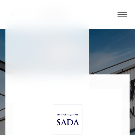
グロ
ーバ
ルメ
ニュ
BLOG
ーボ
加古川店ブログ
タン
オ
オ
オ
オ
オ
ー
ー
ー
ー
ー
ダ
ダ
ダ
ダ
ダ