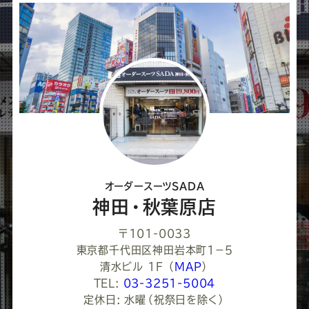
ェ
ア
し
て
く
だ
さ
オーダースーツSADA
い
神田・秋葉原店
〒101-0033
東京都千代田区神田岩本町1−５
清水ビル 1F
（
MAP
）
TEL:
03-3251-5004
定休日: 水曜（祝祭日を除く）