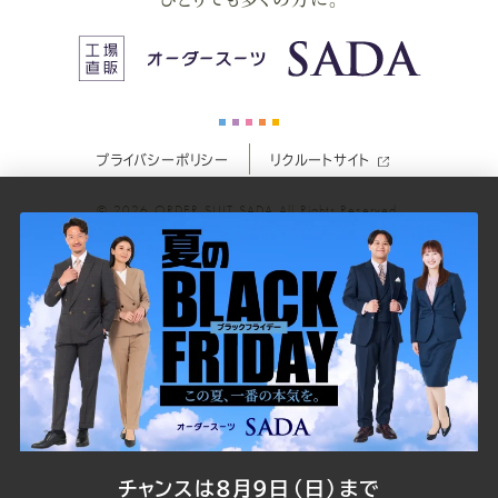
ス
ス
ス
ス
ス
ー
ー
ー
ー
ー
プライバシーポリシー
リクルートサイト
ツ
ツ
ツ
ツ
ツ
© 2026
ORDER SUIT SADA
All Rights Reserved.
SADA
SADA
SADA
SADA
SADA
の
の
の
の
の
公
公
公
公
公
式
式
式
式
式
Youtube
Facebook
Twitter
Instagr
LINE
チャンスは8月9日（日）まで