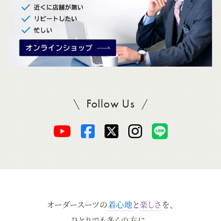
Follow Us
SADAをフォロー
オ
オ
オ
オ
オ
ー
ー
ー
ー
ー
ダ
ダ
ダ
ダ
ダ
オーダースーツの
着心地
と
楽しさ
を、
ー
ー
ー
ー
ー
ひとりでも多くの方に。