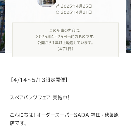
ー
ー
ー
ー
ー
投
2025年4月25日
稿
最
2025年4月21日
ス
ス
ス
ス
ス
日
終
更
この記事の内容は、
新
ー
ー
ー
ー
ー
2025年4月25日当時のものです。
日
公開から1年以上経過しています。
ツ
ツ
ツ
ツ
ツ
（471日）
SADA
SADA
SADA
SADA
SADA
【4/14〜5/13限定開催】
の
の
の
の
の
スペアパンツフェア 実施中！
公
公
公
公
公
こんにちは！オーダースーパーSADA 神田・秋葉原
式
式
式
式
式
店です。