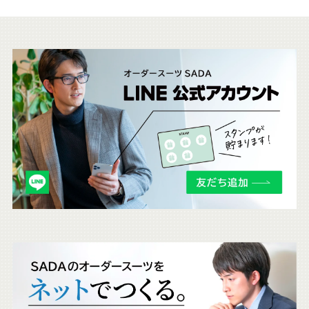
こ
ち
ら
も
チ
ェ
ッ
ク
。