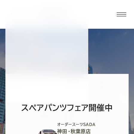
グロ
ーバ
ルメ
ニュ
BLOG
ーボ
神田・秋葉原店ブログ
タン
オ
オ
オ
オ
オ
ー
ー
ー
ー
ー
スペアパンツフェア開催中
ダ
ダ
ダ
ダ
ダ
オーダースーツSADA
神田・秋葉原店