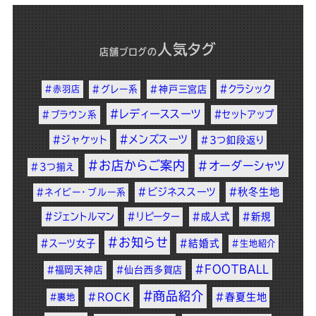
人気タグ
店舗ブログ
の
#クラシック
#赤羽店
#グレー系
#神戸三宮店
#レディーススーツ
#セットアップ
#ブラウン系
#メンズスーツ
#ジャケット
#3つ釦段返り
#お店からご案内
#オーダーシャツ
#3つ揃え
#ビジネススーツ
#秋冬生地
#ネイビー・ブルー系
#ジェントルマン
#リピーター
#成人式
#新規
#お知らせ
#スーツ女子
#結婚式
#生地紹介
#FOOTBALL
#福岡天神店
#仙台西多賀店
#商品紹介
#ROCK
#春夏生地
#裏地