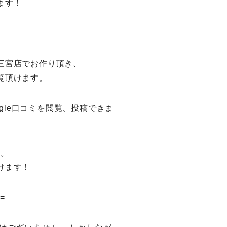
ます！
三宮店でお作り頂き、
覧頂けます。
gle口コミを閲覧、投稿できま
す。
けます！
==