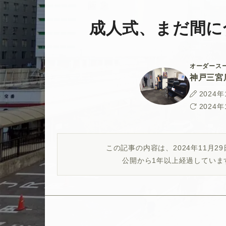
成人式、まだ間に
オーダースー
神戸三宮
投
2024年
稿
最
2024年
日
終
更
新
この記事の内容は、
2024年11月
日
公開から1年以上経過していま