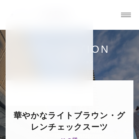
グロ
ーバ
ルメ
ニュ
COLLECTION
ーボ
小倉店
お客様スーツコレクション
タン
オ
オ
オ
オ
オ
ー
ー
ー
ー
ー
華やかなライトブラウン・グ
ダ
ダ
ダ
ダ
ダ
レンチェックスーツ