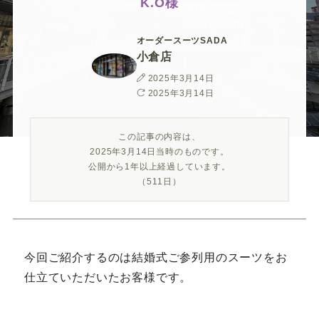
ー
ー
ー
ー
ー
K.O様
ス
ス
ス
ス
ス
オーダースーツSADA
小倉店
ー
ー
ー
ー
ー
投
2025年3月14日
稿
最
2025年3月14日
日
終
ツ
ツ
ツ
ツ
ツ
更
この記事の内容は、
新
2025年3月14日当時のものです。
日
SADA
SADA
SADA
SADA
SADA
公開から1年以上経過しています。
（511日）
の
の
の
の
の
公
公
公
公
公
今回ご紹介するのは結婚式ご参列用のスーツをお
仕立ていただいたお客様です。
式
式
式
式
式