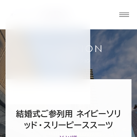
グロ
ーバ
ルメ
ニュ
COLLECTION
ーボ
小倉店
お客様スーツコレクション
タン
オ
オ
オ
オ
オ
ー
ー
ー
ー
ー
結婚式ご参列用 ネイビーソリ
ダ
ダ
ダ
ダ
ダ
ッド・スリーピーススーツ