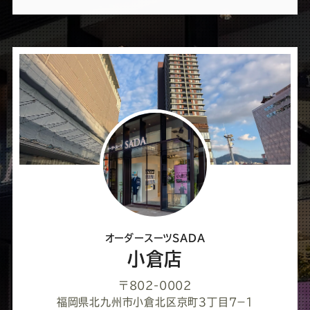
ば
シ
ェ
ア
し
て
く
だ
さ
オーダースーツSADA
い
小倉店
〒802-0002
福岡県北九州市小倉北区京町３丁目７−１