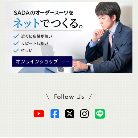
ッ
ク
。
Follow Us
SADAをフォロー
オ
オ
オ
オ
オ
ー
ー
ー
ー
ー