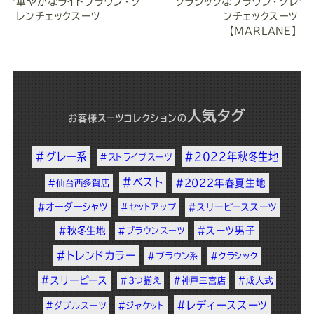
華やかなライトブラウン・グ
クラシックなブラウン・グレ
レンチェックスーツ
ンチェックスーツ
【MARLANE】
人気タグ
お客様スーツコレクション
の
#グレー系
#2022年秋冬生地
#ストライプスーツ
#ベスト
#2022年春夏生地
#仙台西多賀店
#オーダーシャツ
#セットアップ
#スリーピーススーツ
#秋冬生地
#スーツ男子
#ブラウンスーツ
#トレンドカラー
#ブラウン系
#クラシック
#スリーピース
#3つ揃え
#神戸三宮店
#成人式
#レディーススーツ
#ダブルスーツ
#ジャケット