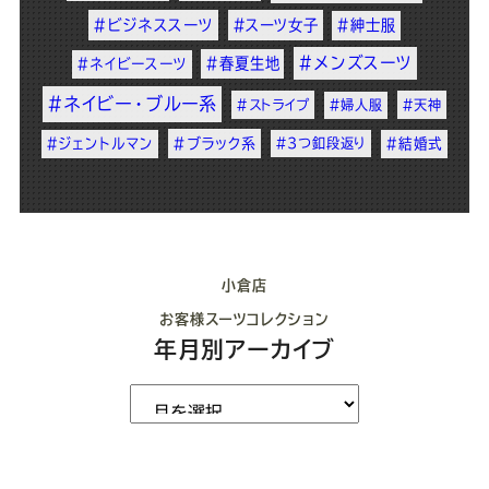
#ビジネススーツ
#スーツ女子
#紳士服
#メンズスーツ
#春夏生地
#ネイビースーツ
#ネイビー・ブルー系
#ストライプ
#婦人服
#天神
#ジェントルマン
#ブラック系
#3つ釦段返り
#結婚式
小倉店
お客様スーツコレクション
年月別アーカイブ