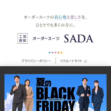
ダ
ダ
ダ
ダ
ダ
オーダースーツの
着心地
と
楽しさ
を、
ー
ー
ー
ー
ー
ひとりでも多くの方に。
ス
ス
ス
ス
ス
ー
ー
ー
ー
ー
プライバシーポリシー
リクルートサイト
ツ
ツ
ツ
ツ
ツ
© 2026
ORDER SUIT SADA
All Rights Reserved.
SADA
SADA
SADA
SADA
SADA
の
の
の
の
の
公
公
公
公
公