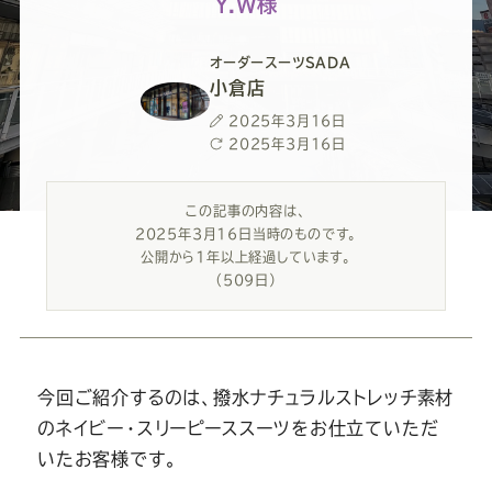
ー
ー
ー
ー
ー
Y.W様
ス
ス
ス
ス
ス
オーダースーツSADA
小倉店
ー
ー
ー
ー
ー
投
2025年3月16日
稿
最
2025年3月16日
日
終
ツ
ツ
ツ
ツ
ツ
更
この記事の内容は、
新
2025年3月16日当時のものです。
日
SADA
SADA
SADA
SADA
SADA
公開から1年以上経過しています。
（509日）
の
の
の
の
の
公
公
公
公
公
今回ご紹介するのは、撥水ナチュラルストレッチ素材
のネイビー・スリーピーススーツをお仕立ていただ
式
式
式
式
式
いたお客様です。