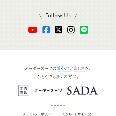
Follow Us
SADAをフォロー
オ
オ
オ
オ
オ
ー
ー
ー
ー
ー
ダ
ダ
ダ
ダ
ダ
オーダースーツの
着心地
と
楽しさ
を、
ー
ー
ー
ー
ー
ひとりでも多くの方に。
ス
ス
ス
ス
ス
ー
ー
ー
ー
ー
プライバシーポリシー
リクルートサイト