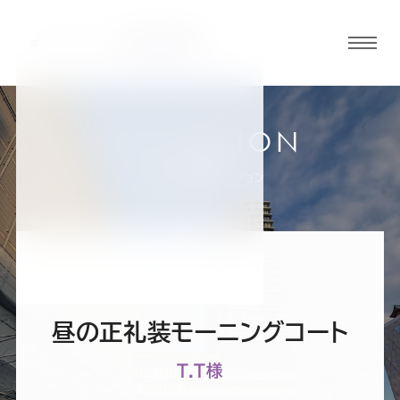
グロ
ーバ
ルメ
ニュ
COLLECTION
ーボ
小倉店
お客様スーツコレクション
タン
オ
オ
オ
オ
オ
ー
ー
ー
ー
ー
昼の正礼装モーニングコート
ダ
ダ
ダ
ダ
ダ
T.T様