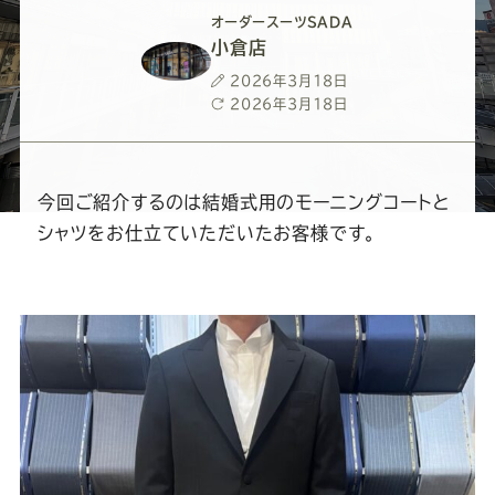
ー
ー
ー
ー
ー
オーダースーツSADA
小倉店
ス
ス
ス
ス
ス
投
2026年3月18日
稿
最
2026年3月18日
ー
ー
ー
ー
ー
日
終
更
新
ツ
ツ
ツ
ツ
ツ
日
今回ご紹介するのは結婚式用のモーニングコートと
シャツをお仕立ていただいたお客様です。
SADA
SADA
SADA
SADA
SADA
の
の
の
の
の
公
公
公
公
公
式
式
式
式
式