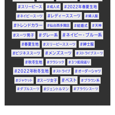
#スリーピース
#2022年春夏生地
#成人式
#レディーススーツ
#ネイビースーツ
#婦人服
#トレンドカラー
#仙台西多賀店
#結婚式
#天神
#ネイビー・ブルー系
#グレー系
#スーツ男子
#春夏生地
#紳士服
#スリーピーススーツ
#メンズスーツ
#ビジネススーツ
#ストライプスーツ
#秋冬生地
#クラシック
#3つ釦段返り
#2022年秋冬生地
#オーダーシャツ
#ストライプ
#ベスト
#スーツ女子
#ジャケット
#ブラウン系
#ダブルスーツ
#ジェントルマン
#ブラウンスーツ