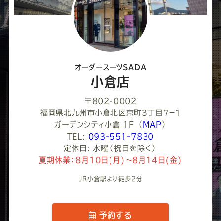
て
く
だ
さ
オーダースーツSADA
い
小倉店
〒802-0002
福岡県北九州市小倉北区京町３丁目７−１
ガーデンシティ小倉 1F
（
MAP
）
TEL:
093-551-7830
定休日: 水曜（祝日を除く）
夏期休業：8月10日(月)～8月14日(金)
JR小倉駅より徒歩2分
予約する