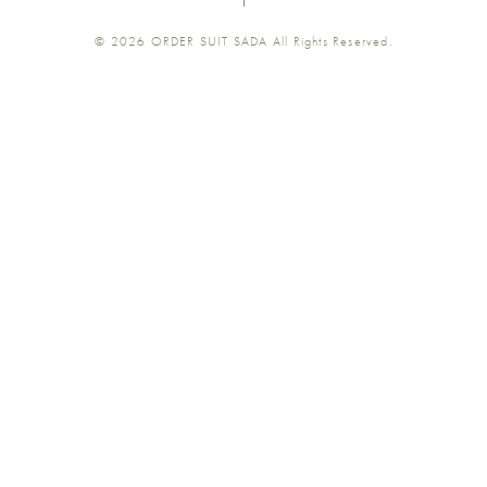
ツ
ツ
ツ
ツ
ツ
© 2026
ORDER SUIT SADA
All Rights Reserved.
SADA
SADA
SADA
SADA
SADA
の
の
の
の
の
公
公
公
公
公
式
式
式
式
式
Youtube
Facebook
Twitter
Instagr
LINE
予約する