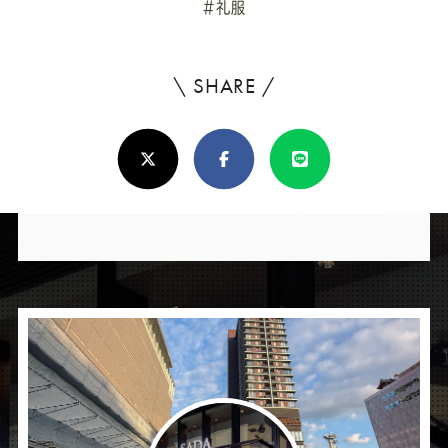
#礼服
\ SHARE /
よ
ろ
X(Twitter)
Facebook
Line
し
け
れ
ば
シ
ェ
ア
し