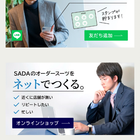
ら
も
チ
ェ
ッ
ク
。