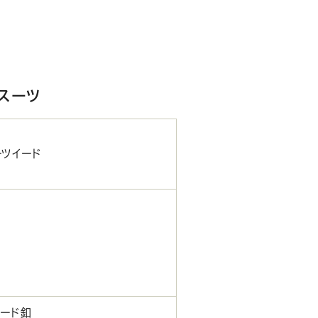
スーツ
ーツイード
ラード釦