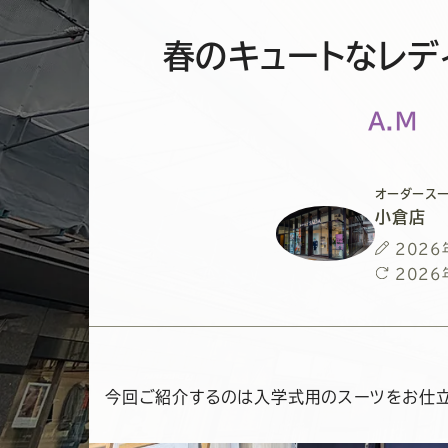
春のキュートなレデ
A.M
オーダースー
小倉店
投
2026
稿
最
2026
日
終
更
新
日
今回ご紹介するのは入学式用のスーツをお仕