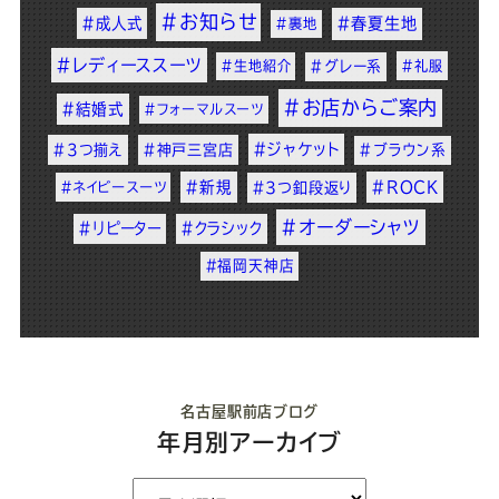
#お知らせ
#成人式
#春夏生地
#裏地
#レディーススーツ
#生地紹介
#グレー系
#礼服
#お店からご案内
#結婚式
#フォーマルスーツ
#ジャケット
#3つ揃え
#神戸三宮店
#ブラウン系
#新規
#ROCK
#ネイビースーツ
#3つ釦段返り
#オーダーシャツ
#リピーター
#クラシック
#福岡天神店
名古屋駅前店ブログ
年月別アーカイブ