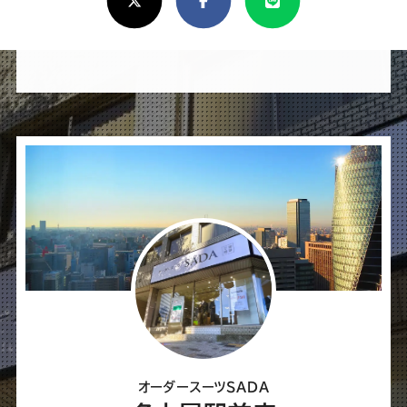
し
け
れ
ば
シ
ェ
ア
し
て
く
だ
さ
オーダースーツSADA
い