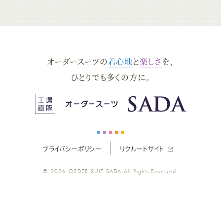
ー
ー
ー
ー
ー
ダ
ダ
ダ
ダ
ダ
オーダースーツの
着心地
と
楽しさ
を、
ー
ー
ー
ー
ー
ひとりでも多くの方に。
ス
ス
ス
ス
ス
ー
ー
ー
ー
ー
プライバシーポリシー
リクルートサイト
ツ
ツ
ツ
ツ
ツ
© 2026
ORDER SUIT SADA
All Rights Reserved.
SADA
SADA
SADA
SADA
SADA
の
の
の
の
の