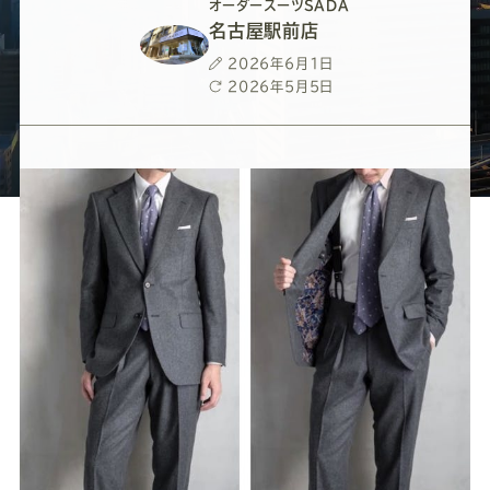
ー
ー
ー
ー
ー
オーダースーツSADA
名古屋駅前店
ス
ス
ス
ス
ス
投
2026年6月1日
稿
最
2026年5月5日
日
終
ー
ー
ー
ー
ー
更
新
日
ツ
ツ
ツ
ツ
ツ
SADA
SADA
SADA
SADA
SADA
の
の
の
の
の
公
公
公
公
公
式
式
式
式
式