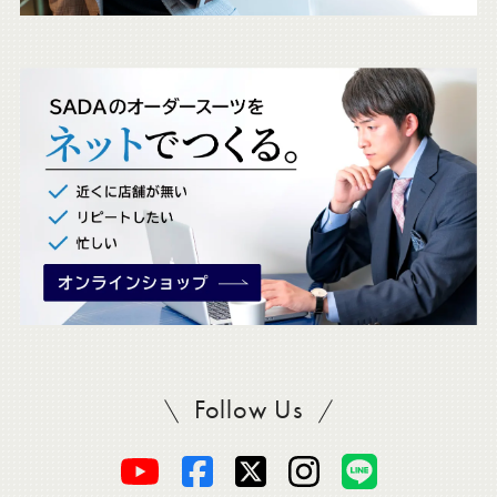
ェ
ッ
ク
。
Follow Us
SADAをフォロー
オ
オ
オ
オ
オ