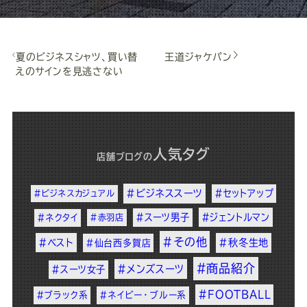
夏のビジネスシャツ、買い替
王道ジャケパン
えのサインを見逃さない
人気タグ
店舗ブログ
の
#ビジネススーツ
#セットアップ
#ビジネスカジュアル
#スーツ男子
#ジェントルマン
#ネクタイ
#赤羽店
#その他
#ベスト
#秋冬生地
#仙台西多賀店
#商品紹介
#メンズスーツ
#スーツ女子
#FOOTBALL
#ブラック系
#ネイビー・ブルー系