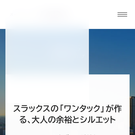
グロ
ーバ
ルメ
ニュ
BLOG
ーボ
名古屋駅前店ブログ
タン
オ
オ
オ
オ
オ
ー
ー
ー
ー
ー
スラックスの「ワンタック」が作
ダ
ダ
ダ
ダ
ダ
る、大人の余裕とシルエット