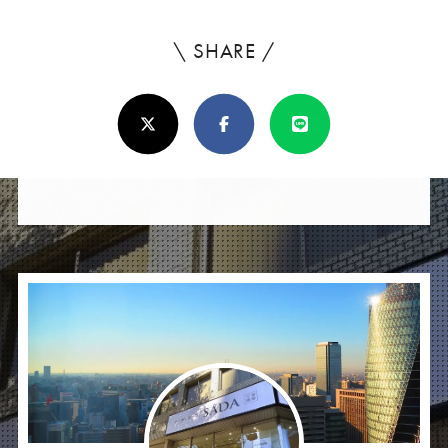
\ SHARE /
よ
ろ
X(Twitter)
Facebook
Line
し
け
れ
ば
シ
ェ
ア
し
て