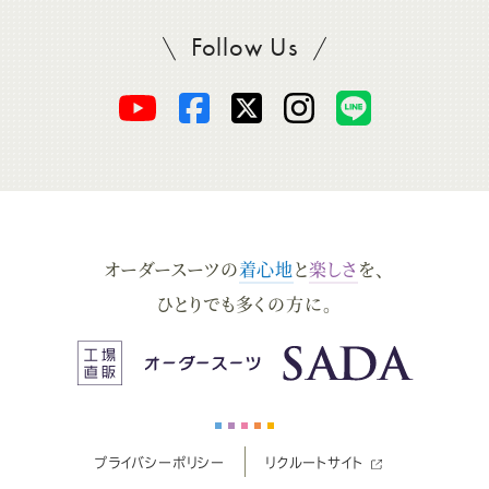
Follow Us
SADAをフォロー
オ
オ
オ
オ
オ
ー
ー
ー
ー
ー
ダ
ダ
ダ
ダ
ダ
オーダースーツの
着心地
と
楽しさ
を、
ー
ー
ー
ー
ー
ひとりでも多くの方に。
ス
ス
ス
ス
ス
ー
ー
ー
ー
ー
プライバシーポリシー
リクルートサイト
ツ
ツ
ツ
ツ
ツ