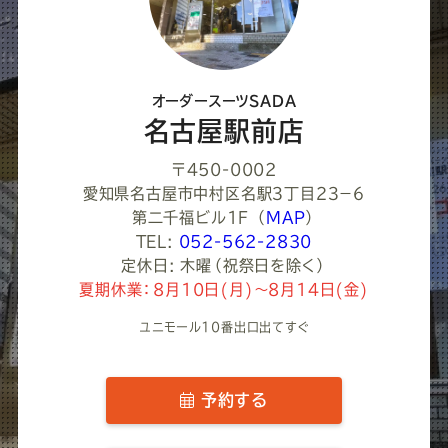
く
だ
さ
オーダースーツSADA
い
名古屋駅前店
〒450-0002
愛知県名古屋市中村区名駅３丁目２３−６
第二千福ビル1F
（
MAP
）
TEL:
052-562-2830
定休日: 木曜（祝祭日を除く）
夏期休業：8月10日(月)～8月14日(金)
ユニモール10番出口出てすぐ
予約する