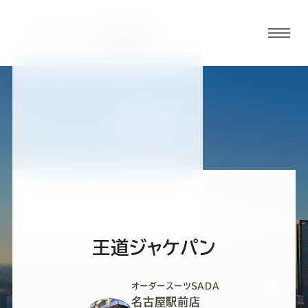
グロ
ーバ
ルメ
ニュ
BLOG
ーボ
名古屋駅前店ブログ
タン
オ
オ
オ
オ
オ
ー
ー
ー
ー
ー
王道ジャケパン
ダ
ダ
ダ
ダ
ダ
オーダースーツSADA
名古屋駅前店