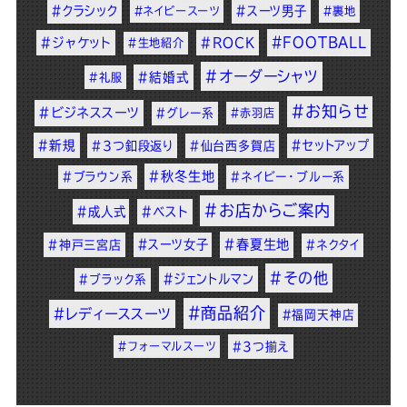
#クラシック
#スーツ男子
#ネイビースーツ
#裏地
#FOOTBALL
#ジャケット
#ROCK
#生地紹介
#オーダーシャツ
#結婚式
#礼服
#お知らせ
#ビジネススーツ
#グレー系
#赤羽店
#新規
#セットアップ
#3つ釦段返り
#仙台西多賀店
#秋冬生地
#ブラウン系
#ネイビー・ブルー系
#お店からご案内
#成人式
#ベスト
#スーツ女子
#春夏生地
#神戸三宮店
#ネクタイ
#その他
#ジェントルマン
#ブラック系
#商品紹介
#レディーススーツ
#福岡天神店
#フォーマルスーツ
#3つ揃え