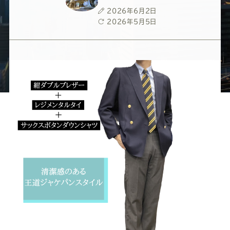
ー
ー
ー
ー
ー
投
2026年6月2日
稿
最
2026年5月5日
ス
ス
ス
ス
ス
日
終
更
新
ー
ー
ー
ー
ー
日
ツ
ツ
ツ
ツ
ツ
SADA
SADA
SADA
SADA
SADA
の
の
の
の
の
公
公
公
公
公
式
式
式
式
式