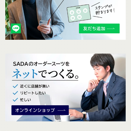
ら
も
チ
ェ
ッ
ク
。