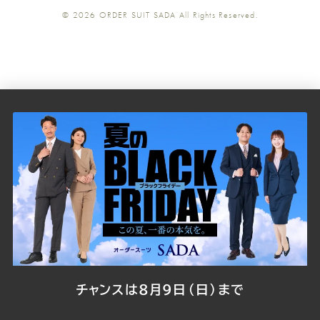
© 2026
ORDER SUIT SADA
All Rights Reserved.
SADA
SADA
SADA
SADA
SADA
の
の
の
の
の
公
公
公
公
公
式
式
式
式
式
Youtube
Facebook
Twitter
Instagr
LINE
チャンスは8月9日（日）まで