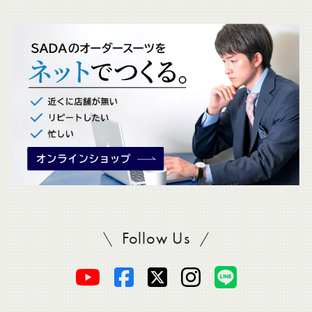
ッ
ク
。
Follow Us
SADAをフォロー
オ
オ
オ
オ
オ