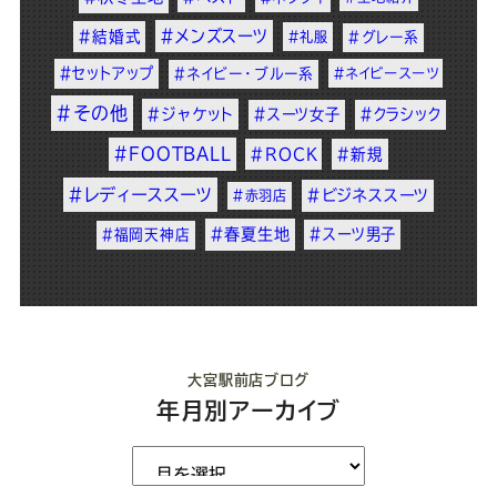
#メンズスーツ
#結婚式
#礼服
#グレー系
#セットアップ
#ネイビー・ブルー系
#ネイビースーツ
#その他
#ジャケット
#スーツ女子
#クラシック
#FOOTBALL
#ROCK
#新規
#レディーススーツ
#ビジネススーツ
#赤羽店
#春夏生地
#スーツ男子
#福岡天神店
大宮駅前店ブログ
年月別アーカイブ