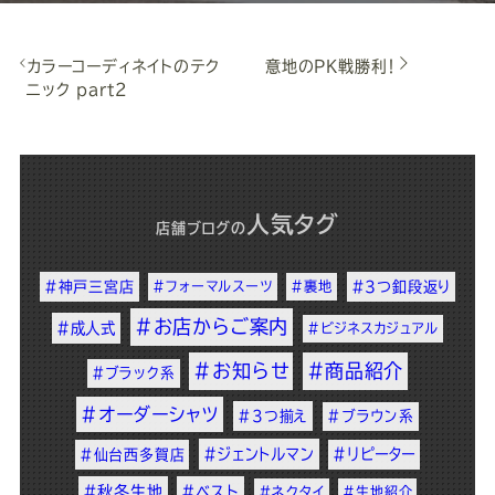
カラーコーディネイトのテク
意地のPK戦勝利！
ニック part2
人気タグ
店舗ブログ
の
#神戸三宮店
#フォーマルスーツ
#裏地
#3つ釦段返り
#お店からご案内
#成人式
#ビジネスカジュアル
#お知らせ
#商品紹介
#ブラック系
#オーダーシャツ
#3つ揃え
#ブラウン系
#ジェントルマン
#リピーター
#仙台西多賀店
#秋冬生地
#ベスト
#ネクタイ
#生地紹介