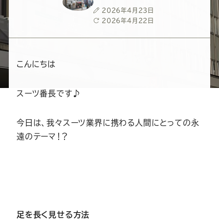
ー
ー
ー
ー
ー
投
2026年4月23日
稿
最
2026年4月22日
ス
ス
ス
ス
ス
日
終
更
新
ー
ー
ー
ー
ー
日
こんにちは
ツ
ツ
ツ
ツ
ツ
スーツ番長です♪
SADA
SADA
SADA
SADA
SADA
今日は、我々スーツ業界に携わる人間にとっての永
遠のテーマ！？
の
の
の
の
の
公
公
公
公
公
式
式
式
式
式
足を長く見せる方法