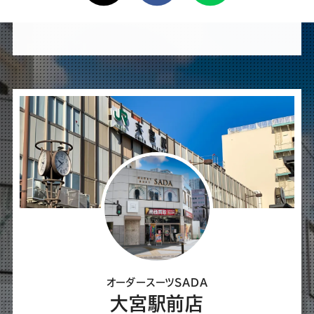
け
れ
ば
シ
ェ
ア
し
て
く
だ
さ
オーダースーツSADA
い
大宮駅前店