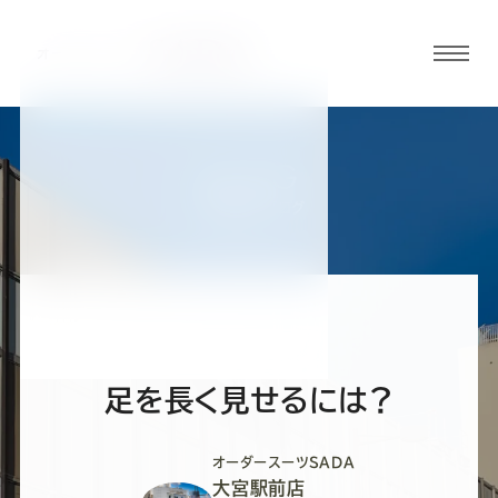
グロ
ーバ
ルメ
ニュ
BLOG
ーボ
大宮駅前店ブログ
タン
オ
オ
オ
オ
オ
ー
ー
ー
ー
ー
足を長く見せるには？
ダ
ダ
ダ
ダ
ダ
オーダースーツSADA
大宮駅前店