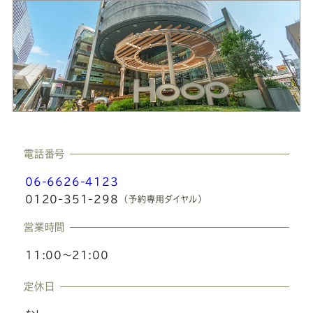
大阪あべのHoop店のインドアビュー
あ
べ
の
H
o
o
p
店
の
大
電話番号
阪
06-6626-4123
あ
0120-351-298
（予約専用ダイヤル）
べ
営業時間
の
11:00〜21:00
H
o
定休日
o