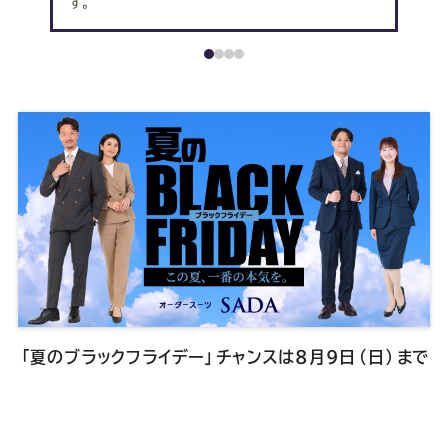
す。
キ
ャ
ン
ペ
ー
ン
「夏のブラックフライデー」チャンスは8月9日（日）まで
情
報