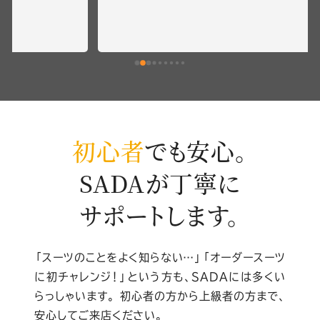
l
e
口
コ
ミ
初心者
でも安心。
SADAが丁寧に
サポートします。
「スーツのことをよく知らない…」「オーダースーツ
に初チャレンジ！」
という方も、SADAには多くい
らっしゃいます。
初心者の方から上級者の方まで、
安心してご来店ください。