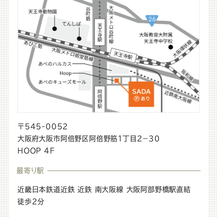
の
大
あ
H
阪
o
べ
あ
o
の
p
べ
H
店
の
へ
o
H
の
o
o
o
p
p
店
〒545-0052
店
大阪府大阪市阿倍野区阿倍野筋１丁目２−３０
の
の
HOOP 4F
ロ
オ
最寄り駅
ケ
リ
ー
ジ
近畿日本鉄道近鉄 近鉄 南大阪線 大阪阿部野橋駅直結
徒歩2分
ナ
シ