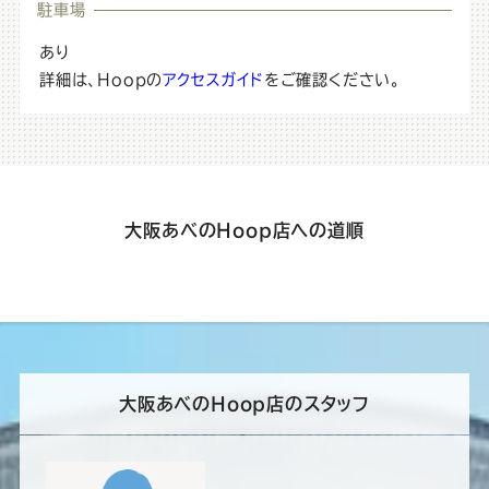
ル
ョ
駐車場
地
ン
あり
図
情
詳細は、Hoopの
アクセスガイド
をご確認ください。
画
報
像
大阪あべのHoop店への道順
大阪あべのHoop店のスタッフ