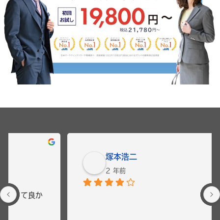
G
塚本浩二
o
2 年前
o
g