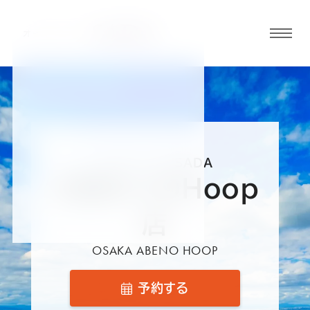
グロ
ーバ
ルメ
ニュ
ーボ
タン
オーダースーツSADA
阿
大阪あべのHoop
オ
オ
オ
オ
オ
倍
店
野
ー
ー
ー
ー
ー
OSAKA ABENO HOOP
で
ダ
ダ
ダ
ダ
ダ
予約する