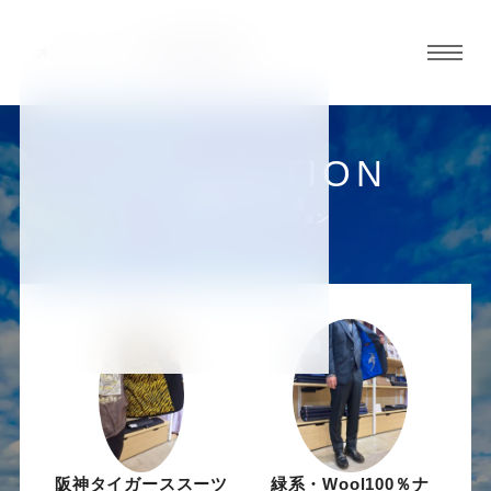
グロ
ーバ
ルメ
ニュ
COLLECTION
ーボ
大阪あべのHoop店
お客様スーツコレクション
タン
オ
オ
オ
オ
オ
ー
ー
ー
ー
ー
ダ
ダ
ダ
ダ
ダ
阪神タイガーススーツ
緑系・Wool100％ナ