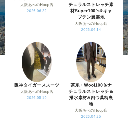
ー
ー
ー
ー
ー
チュラルストレッチ素
大阪あべのHoop店
材Super100`s&キャ
2026.06.22
ス
ス
ス
ス
ス
プテン翼裏地
大阪あべのHoop店
2026.06.14
ー
ー
ー
ー
ー
ツ
ツ
ツ
ツ
ツ
SADA
SADA
SADA
SADA
SADA
の
の
の
の
の
阪神タイガーススーツ
茶系・Wool100％ナ
チュラルストレッチ＆
大阪あべのHoop店
公
公
公
公
公
撥水素材&四つ葉柄裏
2026.05.19
地
大阪あべのHoop店
式
式
式
式
式
2026.04.25