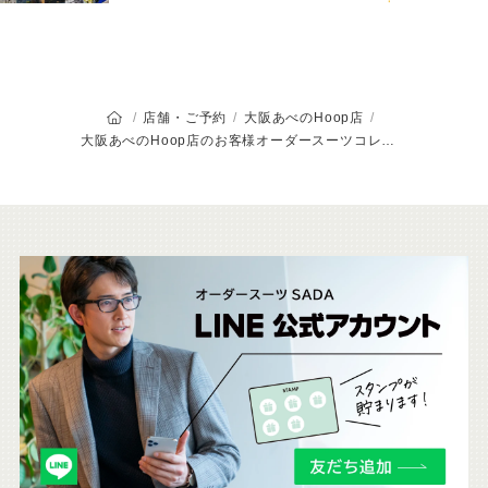
オーダースーツSADAのトップページ
店舗・ご予約
大阪あべのHoop店
大阪あべのHoop店のお客様オーダースーツコレクション
こ
ち
ら
も
チ