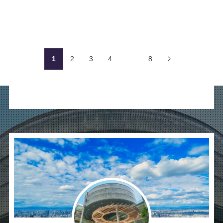
1
2
3
4
…
8