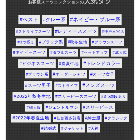
人気タグ
お客様スーツコレクション
の
#ネイビー・ブルー系
#ベスト
#グレー系
#レディーススーツ
#ストライプスーツ
#神戸三宮店
#ブラック系
#秋冬生地
#3つ揃え
#ブラウンスーツ
#ネイビースーツ
#ダブルスーツ
#セットアップ
#成人式
#トレンドカラー
#ビジネススーツ
#春夏生地
#オーダーシャツ
#スーツ女子
#ブラウン系
#メンズスーツ
#スーツ男子
#ストライプ
#2022年秋冬生地
#スリーピーススーツ
#3つ釦段返り
#スリーピース
#婦人服
#ジェントルマン
#2022年春夏生地
#紳士服
#仙台西多賀店
#クラシック
#結婚式
#ジャケット
#天神