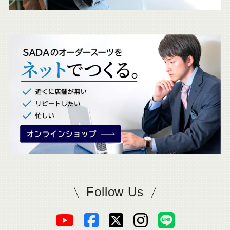
ェ
ッ
ク
。
Follow Us
SADAをフォロー
オ
オ
オ
オ
オ