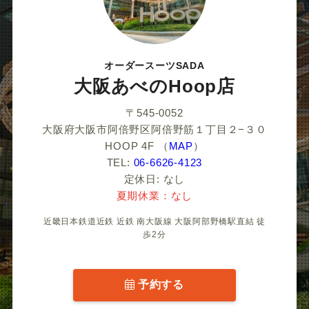
オーダースーツSADA
大阪あべのHoop店
〒545-0052
大阪府大阪市阿倍野区阿倍野筋１丁目２−３０
HOOP 4F
（
MAP
）
TEL:
06-6626-4123
定休日: なし
夏期休業：なし
近畿日本鉄道近鉄 近鉄 南大阪線 大阪阿部野橋駅直結 徒
歩2分
予約する