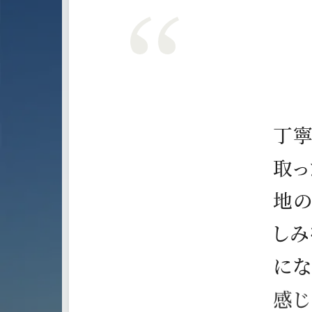
丁
取
っ
地
し
み
に
な
感
じ