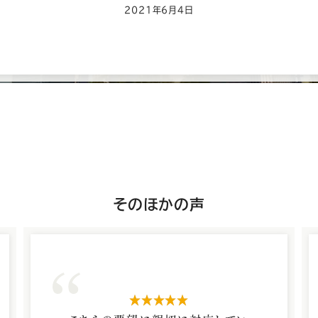
2021年6月4日
大
そのほかの声
阪
京
橋
店
星5つ
の