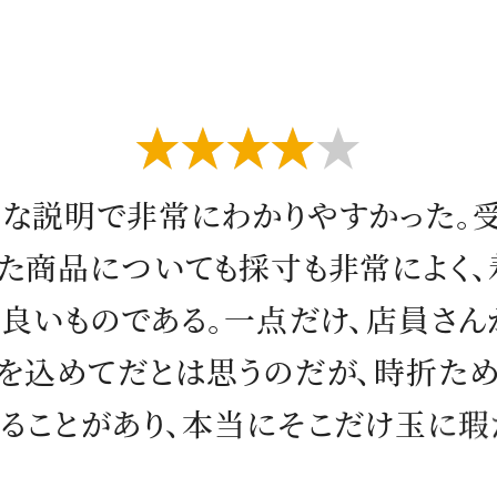
星4つ
寧
な
説
明
で
非
常
に
わ
か
り
や
す
か
っ
た
。
た
商
品
に
つ
い
て
も
採
寸
も
非
常
に
よ
く
、
の
良
い
も
の
で
あ
る
。
一
点
だ
け
、
店
員
さ
ん
を
込
め
て
だ
と
は
思
う
の
だ
が
、
時
折
た
る
こ
と
が
あ
り
、
本
当
に
そ
こ
だ
け
玉
に
瑕
た
。