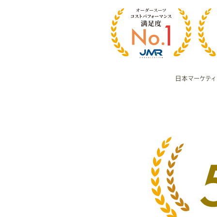
様
満
足
度
日本マーケテ