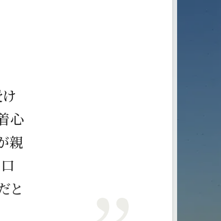
受
け
着
心
が
親
め
口
だ
と