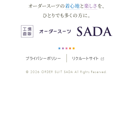
オーダースーツの
着心地
と
楽しさ
を、
ー
ー
ー
ー
ー
ひとりでも多くの方に。
ス
ス
ス
ス
ス
ー
ー
ー
ー
ー
プライバシーポリシー
リクルートサイト
ツ
ツ
ツ
ツ
ツ
© 2026
ORDER SUIT SADA
All Rights Reserved.
SADA
SADA
SADA
SADA
SADA
の
の
の
の
の
公
公
公
公
公
式
式
式
式
式