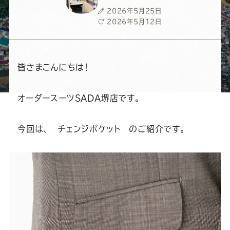
ー
ー
ー
ー
ー
投
2026年5月25日
稿
最
2026年5月12日
ス
ス
ス
ス
ス
日
終
更
新
ー
ー
ー
ー
ー
日
皆さまこんにちは！
ツ
ツ
ツ
ツ
ツ
オーダースーツSADA堺店です。
SADA
SADA
SADA
SADA
SADA
今回は、 チェンジポケット のご紹介です。
の
の
の
の
の
公
公
公
公
公
式
式
式
式
式