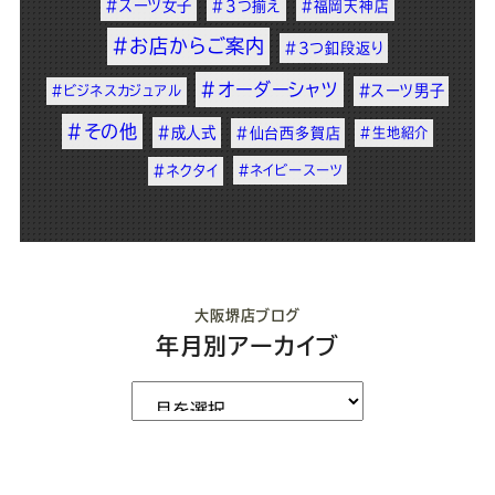
#スーツ女子
#3つ揃え
#福岡天神店
#お店からご案内
#3つ釦段返り
#オーダーシャツ
#スーツ男子
#ビジネスカジュアル
#その他
#成人式
#仙台西多賀店
#生地紹介
#ネクタイ
#ネイビースーツ
大阪堺店ブログ
年月別アーカイブ