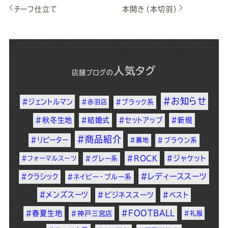
チーフ仕立て
本開き（本切羽）
人気タグ
店舗ブログ
の
#お知らせ
#ジェントルマン
#赤羽店
#ブラック系
#秋冬生地
#結婚式
#セットアップ
#新規
#商品紹介
#リピーター
#裏地
#ブラウン系
#ROCK
#ジャケット
#フォーマルスーツ
#グレー系
#レディーススーツ
#クラシック
#ネイビー・ブルー系
#メンズスーツ
#ビジネススーツ
#ベスト
#FOOTBALL
#春夏生地
#神戸三宮店
#礼服