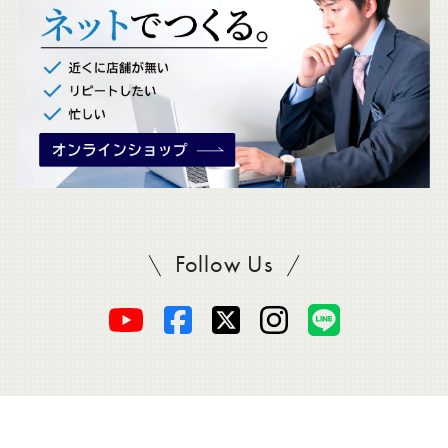
。
Follow Us
SADAをフォロー
オ
オ
オ
オ
オ
ー
ー
ー
ー
ー
ダ
ダ
ダ
ダ
ダ