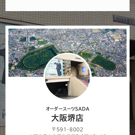
れ
ば
シ
ェ
ア
し
て
く
だ
さ
オーダースーツSADA
い
大阪堺店
〒591-8002