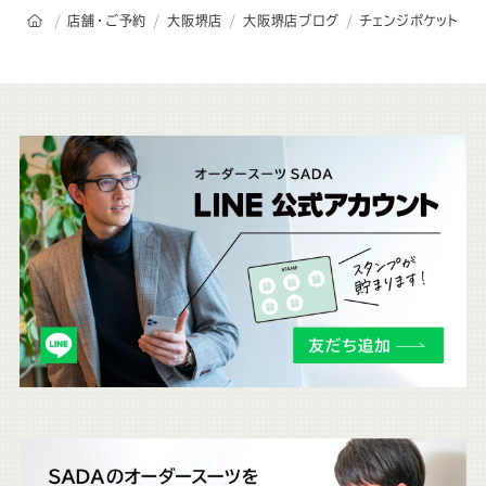
オーダースーツSADAのトップページ
店舗・ご予約
大阪堺店
大阪堺店ブログ
チェンジポケット
こ
ち
ら
も
チ
ェ
ッ
ク