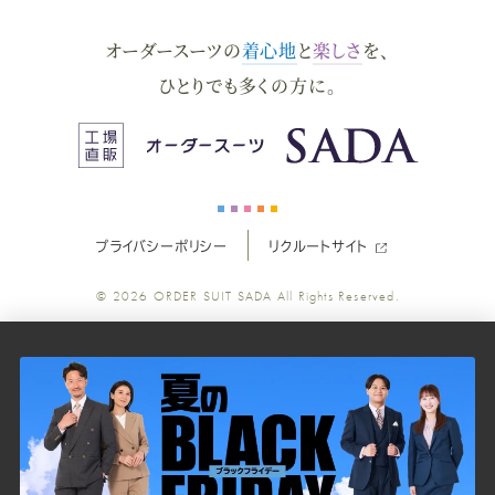
ダ
ダ
ダ
ダ
ダ
オーダースーツの
着心地
と
楽しさ
を、
ー
ー
ー
ー
ー
ひとりでも多くの方に。
ス
ス
ス
ス
ス
ー
ー
ー
ー
ー
プライバシーポリシー
リクルートサイト
ツ
ツ
ツ
ツ
ツ
© 2026
ORDER SUIT SADA
All Rights Reserved.
SADA
SADA
SADA
SADA
SADA
の
の
の
の
の
公
公
公
公
公