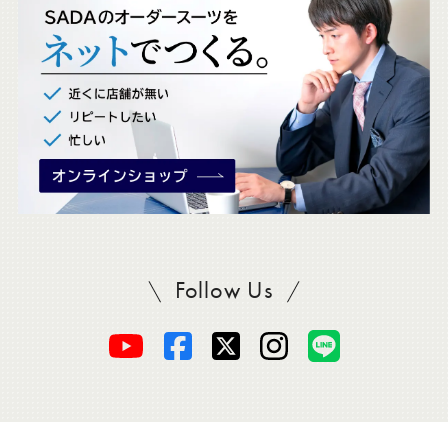
ク
。
Follow Us
SADAをフォロー
オ
オ
オ
オ
オ
ー
ー
ー
ー
ー