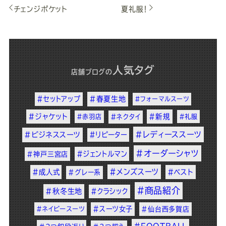
チェンジポケット
夏礼服！
人気タグ
店舗ブログ
の
#セットアップ
#春夏生地
#フォーマルスーツ
#ジャケット
#新規
#赤羽店
#ネクタイ
#礼服
#レディーススーツ
#ビジネススーツ
#リピーター
#オーダーシャツ
#ジェントルマン
#神戸三宮店
#メンズスーツ
#成人式
#ベスト
#グレー系
#商品紹介
#秋冬生地
#クラシック
#スーツ女子
#ネイビースーツ
#仙台西多賀店