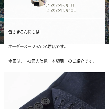
ー
ー
ー
ー
ー
投
2026年6月1日
稿
最
2026年5月12日
ス
ス
ス
ス
ス
日
終
更
新
ー
ー
ー
ー
ー
日
皆さまこんにちは！
ツ
ツ
ツ
ツ
ツ
オーダースーツSADA堺店です。
SADA
SADA
SADA
SADA
SADA
今回は、 袖元の仕様 本切羽 のご紹介です。
の
の
の
の
の
公
公
公
公
公
式
式
式
式
式