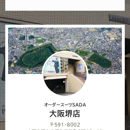
れ
ば
シ
ェ
ア
し
て
く
だ
さ
オーダースーツSADA
い
大阪堺店
〒591-8002