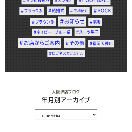
#FOOTBALL
#3つ釦段返り
#3つ揃え
#結婚式
#ROCK
#ブラック系
#生地紹介
#お知らせ
#ブラウン系
#裏地
#スーツ男子
#ネイビー・ブルー系
#お店からご案内
#その他
#福岡天神店
#ビジネスカジュアル
大阪堺店ブログ
年月別アーカイブ