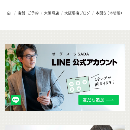
オーダースーツSADAのトップページ
店舗・ご予約
大阪堺店
大阪堺店ブログ
本開き（本切羽）
こ
ち
ら
も
チ
ェ
ッ