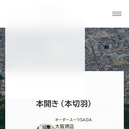
グロ
ーバ
ルメ
ニュ
BLOG
ーボ
大阪堺店ブログ
タン
オ
オ
オ
オ
オ
ー
ー
ー
ー
ー
本開き（本切羽）
ダ
ダ
ダ
ダ
ダ
オーダースーツSADA
大阪堺店