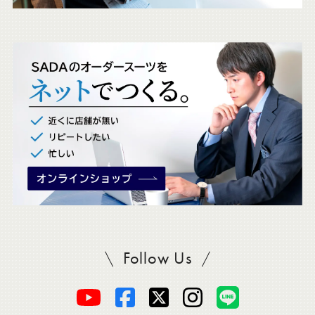
ェ
ッ
ク
。
Follow Us
SADAをフォロー
オ
オ
オ
オ
オ