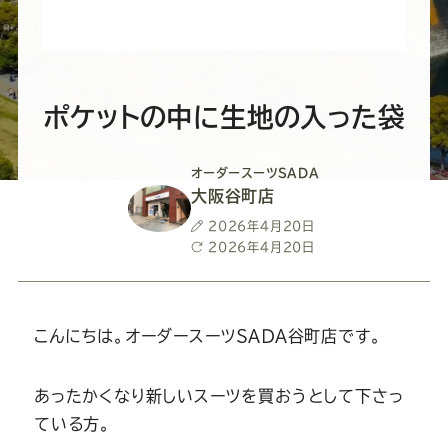
ー
ー
ー
ー
ー
ス
ス
ス
ス
ス
ー
ー
ー
ー
ー
ポケットの中に生地の入った袋
ツ
ツ
ツ
ツ
ツ
オーダースーツSADA
大阪谷町店
SADA
SADA
SADA
SADA
SADA
投
2026年4月20日
稿
最
2026年4月20日
日
終
の
の
の
の
の
更
新
日
こんにちは。オーダースーツＳＡＤＡ谷町店です。
公
公
公
公
公
式
式
式
式
式
あったかくなり新しいスーツを買おうとして下さっ
ている方。