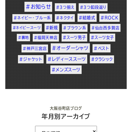
#お知らせ
#3つ揃え
#3つ釦段返り
#結婚式
#ROCK
#ネイビー・ブルー系
#ネクタイ
#新規
#ネイビースーツ
#ブラウン系
#仙台西多賀店
#スーツ男子
#スーツ女子
#裏地
#福岡天神店
#オーダーシャツ
#ベスト
#神戸三宮店
#レディーススーツ
#ジャケット
#クラシック
#メンズスーツ
大阪谷町店ブログ
年月別アーカイブ