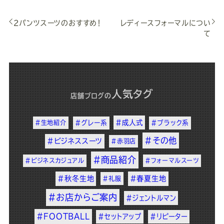
2パンツスーツのおすすめ！
レディースフォーマルについ
て
人気タグ
店舗ブログ
の
#成人式
#生地紹介
#グレー系
#ブラック系
#その他
#ビジネススーツ
#赤羽店
#商品紹介
#ビジネスカジュアル
#フォーマルスーツ
#秋冬生地
#春夏生地
#礼服
#お店からご案内
#ジェントルマン
#FOOTBALL
#セットアップ
#リピーター