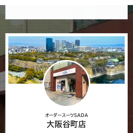
け
れ
ば
シ
ェ
ア
し
て
く
だ
さ
オーダースーツSADA
い
大阪谷町店