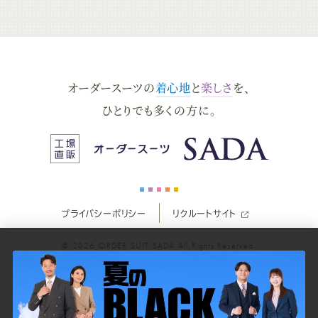
ー
ー
ー
ー
ー
ダ
ダ
ダ
ダ
ダ
オーダースーツの
着心地
と
楽しさ
を、
ー
ー
ー
ー
ー
ひとりでも多くの方に。
ス
ス
ス
ス
ス
ー
ー
ー
ー
ー
プライバシーポリシー
リクルートサイト
ツ
ツ
ツ
ツ
ツ
© 2026
ORDER SUIT SADA
All Rights Reserved.
SADA
SADA
SADA
SADA
SADA
の
の
の
の
の