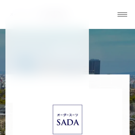
グロ
ーバ
ルメ
ニュ
BLOG
ーボ
大阪谷町店ブログ
タン
オ
オ
オ
オ
オ
ー
ー
ー
ー
ー
ダ
ダ
ダ
ダ
ダ