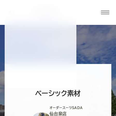
グロ
ーバ
ルメ
ニュ
BLOG
ーボ
仙台泉店ブログ
タン
オ
オ
オ
オ
オ
ー
ー
ー
ー
ー
ベーシック素材
ダ
ダ
ダ
ダ
ダ
オーダースーツSADA
仙台泉店