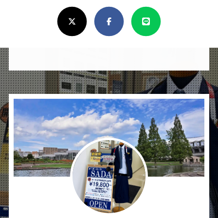
ろ
X(Twitter)
Facebook
Line
し
け
れ
ば
シ
ェ
ア
し
て
く
だ