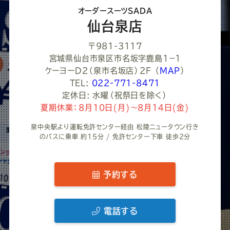
さ
オーダースーツSADA
い
仙台泉店
〒981-3117
宮城県仙台市泉区市名坂字鹿島1−１
ケーヨーD2（泉市名坂店）2F
（
MAP
）
TEL:
022-771-8471
定休日: 水曜（祝祭日を除く）
夏期休業：8月10日(月)～8月14日(金)
泉中央駅より運転免許センター経由 松陵ニュータウン行き
のバスに乗車 約15分 / 免許センター下車 徒歩2分
予約する
電話する