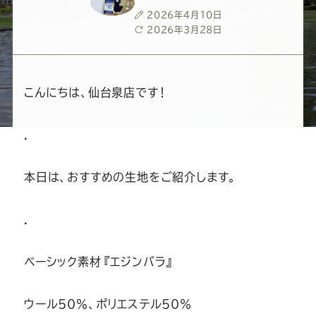
ー
ー
ー
ー
ー
投
2026年4月10日
稿
最
2026年3月28日
ス
ス
ス
ス
ス
日
終
更
新
ー
ー
ー
ー
ー
日
こんにちは、仙台泉店です！
ツ
ツ
ツ
ツ
ツ
.
SADA
SADA
SADA
SADA
SADA
本日は、おすすめの生地をご紹介します。
の
の
の
の
の
.
公
公
公
公
公
ベーシック素材『エジンバラ』
式
式
式
式
式
ウール50％、ポリエステル50％