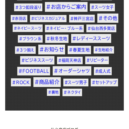
#お店からご案内
#スーツ女子
#3つ釦段返り
#その他
#赤羽店
#ビジネスカジュアル
#神戸三宮店
#ネイビースーツ
#ネイビー・ブルー系
#仙台西多賀店
#レディーススーツ
#秋冬生地
#ブラウン系
#お知らせ
#春夏生地
#3つ揃え
#生地紹介
#ビジネススーツ
#リピーター
#福岡天神店
#オーダーシャツ
#FOOTBALL
#成人式
#商品紹介
#ROCK
#スーツ男子
#セットアップ
#裏地
#ネクタイ