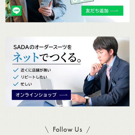
チ
ェ
ッ
ク
。
Follow Us
SADAをフォロー