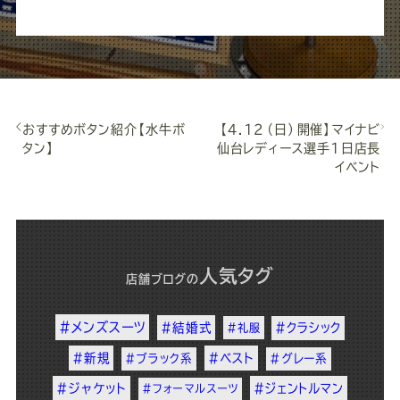
おすすめボタン紹介【水牛ボ
【4.12（日）開催】マイナビ
タン】
仙台レディース選手1日店長
イベント
人気タグ
店舗ブログ
の
#メンズスーツ
#結婚式
#クラシック
#礼服
#新規
#ベスト
#ブラック系
#グレー系
#ジャケット
#ジェントルマン
#フォーマルスーツ