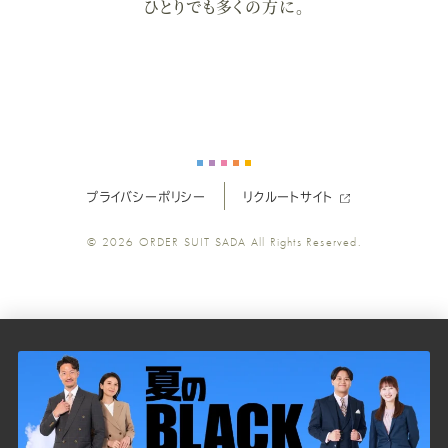
ひとりでも多くの方に。
ス
ス
ス
ス
ス
ー
ー
ー
ー
ー
ツ
ツ
ツ
ツ
ツ
プライバシーポリシー
リクルートサイト
SADA
SADA
SADA
SADA
SADA
© 2026
ORDER SUIT SADA
All Rights Reserved.
の
の
の
の
の
公
公
公
公
公
式
式
式
式
式