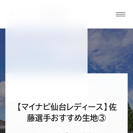
グロ
ーバ
ルメ
ニュ
BLOG
ーボ
仙台泉店ブログ
タン
オ
オ
オ
オ
オ
ー
ー
ー
ー
ー
【マイナビ仙台レディース】佐
ダ
ダ
ダ
ダ
ダ
藤選手おすすめ生地③