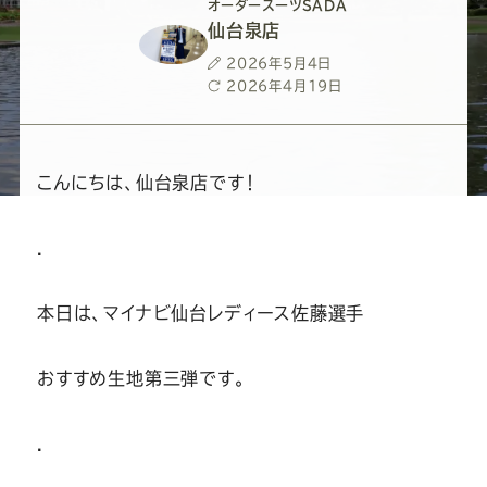
ー
ー
ー
ー
ー
オーダースーツSADA
仙台泉店
ス
ス
ス
ス
ス
投
2026年5月4日
稿
最
2026年4月19日
日
終
ー
ー
ー
ー
ー
更
新
日
ツ
ツ
ツ
ツ
ツ
こんにちは、仙台泉店です！
SADA
SADA
SADA
SADA
SADA
.
の
の
の
の
の
本日は、マイナビ仙台レディース佐藤選手
公
公
公
公
公
おすすめ生地第三弾です。
式
式
式
式
式
.