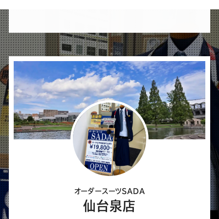
け
れ
ば
シ
ェ
ア
し
て
く
だ
さ
オーダースーツSADA
い
仙台泉店