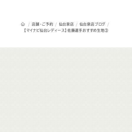
オーダースーツSADAのトップページ
店舗・ご予約
仙台泉店
仙台泉店ブログ
【マイナビ仙台レディース】佐藤選手おすすめ生地③
こ
ち
ら
も
チ
ェ