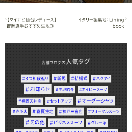
【マイナビ仙台レディース】
イタリー製裏地：Lining
吉岡選手おすすめ生地③
book
人気タグ
店舗ブログ
の
#新規
#結婚式
#3つ釦段返り
#ネクタイ
#お知らせ
#生地紹介
#ネイビースーツ
#オーダーシャツ
#セットアップ
#福岡天神店
#春夏生地
#赤羽店
#神戸三宮店
#フォーマルスーツ
#その他
#ビジネススーツ
#グレー系