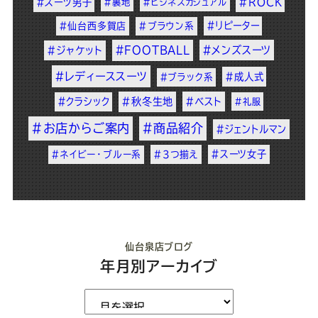
#スーツ男子
#ROCK
#裏地
#ビジネスカジュアル
#リピーター
#仙台西多賀店
#ブラウン系
#FOOTBALL
#メンズスーツ
#ジャケット
#レディーススーツ
#成人式
#ブラック系
#クラシック
#秋冬生地
#ベスト
#礼服
#お店からご案内
#商品紹介
#ジェントルマン
#スーツ女子
#ネイビー・ブルー系
#3つ揃え
仙台泉店ブログ
年月別アーカイブ