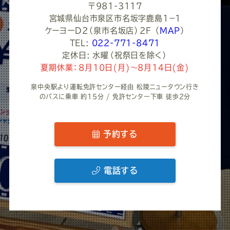
〒981-3117
宮城県仙台市泉区市名坂字鹿島1−１
ケーヨーD2（泉市名坂店）2F
（
MAP
）
TEL:
022-771-8471
定休日: 水曜（祝祭日を除く）
夏期休業：8月10日(月)～8月14日(金)
泉中央駅より運転免許センター経由 松陵ニュータウン行き
のバスに乗車 約15分 / 免許センター下車 徒歩2分
予約する
電話する