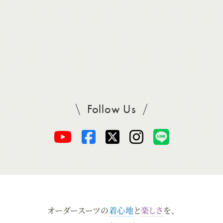
ッ
ク
。
Follow Us
SADAをフォロー
オ
オ
オ
オ
オ
ー
ー
ー
ー
ー
ダ
ダ
ダ
ダ
ダ
オーダースーツの
着心地
と
楽しさ
を、
ー
ー
ー
ー
ー