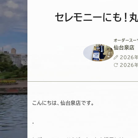
セレモニーにも！
オーダースー
仙台泉店
投
2026
稿
最
2026
日
終
更
新
日
こんにちは、仙台泉店です。
.