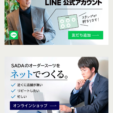
ち
ら
も
チ
ェ
ッ
ク
。