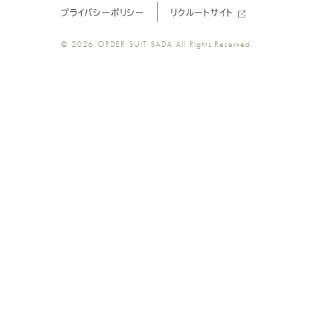
プライバシーポリシー
リクルートサイト
ツ
ツ
ツ
ツ
ツ
© 2026
ORDER SUIT SADA
All Rights Reserved.
SADA
SADA
SADA
SADA
SADA
の
の
の
の
の
公
公
公
公
公
式
式
式
式
式
Youtube
Facebook
Twitter
Instagr
LINE