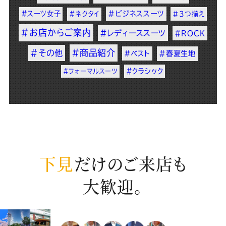
#スーツ女子
#ビジネススーツ
#ネクタイ
#3つ揃え
#お店からご案内
#レディーススーツ
#ROCK
#商品紹介
#その他
#ベスト
#春夏生地
#クラシック
#フォーマルスーツ
下見
だけのご来店も
大歓迎。