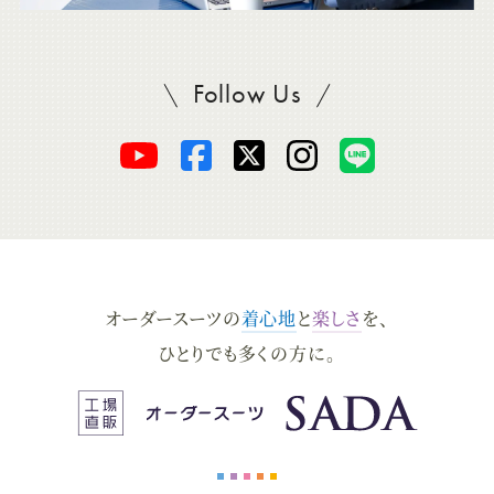
Follow Us
SADAをフォロー
オ
オ
オ
オ
オ
ー
ー
ー
ー
ー
ダ
ダ
ダ
ダ
ダ
オーダースーツの
着心地
と
楽しさ
を、
ー
ー
ー
ー
ー
ひとりでも多くの方に。
ス
ス
ス
ス
ス
ー
ー
ー
ー
ー