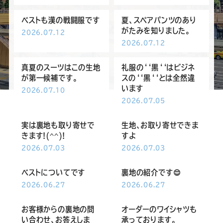
ー
ー
ー
ー
ー
ベストも漢の戦闘服です
夏、スペアパンツのあり
ス
ス
ス
ス
ス
がたみを知りました。
2026.07.12
2026.07.12
ー
ー
ー
ー
ー
真夏のスーツはこの生地
礼服の‘‘黒‘‘はビジネ
が第一候補です。
スの‘‘黒‘‘とは全然違
ツ
ツ
ツ
ツ
ツ
います
2026.07.10
2026.07.05
SADA
SADA
SADA
SADA
SADA
実は裏地も取り寄せで
生地、お取り寄せできま
きます!(^^)!
すよ
の
の
の
の
の
2026.07.03
2026.07.03
公
公
公
公
公
ベストについてです
裏地の紹介です😌
2026.06.27
2026.06.27
式
式
式
式
式
お客様からの裏地の問
オーダーのワイシャツも
い合わせ、お答えしま
承っております。