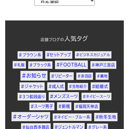
人気タグ
店舗ブログ
の
#セットアップ
#ブラウン系
#ビジネスカジュアル
#FOOTBALL
#礼服
#ブラック系
#神戸三宮店
#お知らせ
#リピーター
#赤羽店
#裏地
#ジャケット
#成人式
#結婚式
#生地紹介
#メンズスーツ
#3つ釦段返り
#ネイビースーツ
#スーツ男子
#新規
#福岡天神店
#オーダーシャツ
#秋冬生地
#ネイビー・ブルー系
#ジェントルマン
#仙台西多賀店
#グレー系