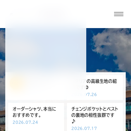
グロ
ーバ
ルメ
ニュ
BLOG
ーボ
仙台駅前店ブログ
タン
オ
オ
オ
オ
オ
衣替えはお済ですか？
イタリアの高級生地の紹
NEW
介です😌
2026.08.02
2026.07.26
ー
ー
ー
ー
ー
オーダーシャツ、本当に
チェンジポケットとベスト
ダ
ダ
ダ
ダ
ダ
おすすめです。
の裏地の相性抜群です
♪
2026.07.24
2026.07.17