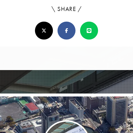
\ SHARE /
よ
ろ
X(Twitter)
Facebook
Line
し
け
れ
ば
シ
ェ
ア
し
て
く