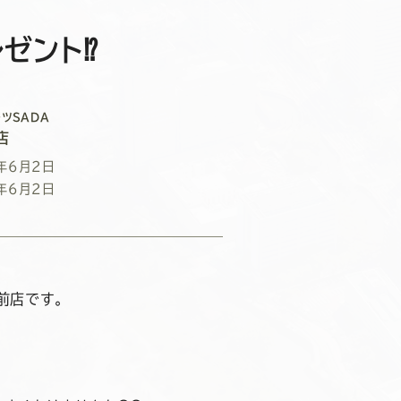
ゼント⁉
ツSADA
店
年6月2日
年6月2日
前店です。