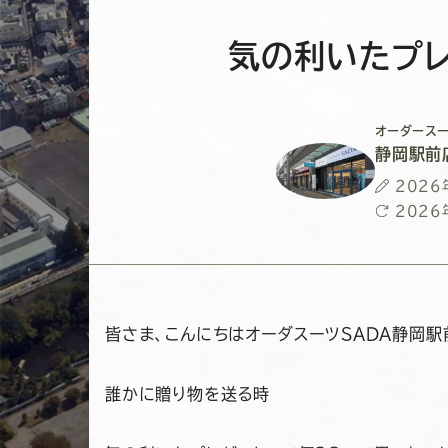
気の利いたプレ
オーダースー
静岡駅前
投
2026
稿
最
2026
日
終
更
新
日
皆さま、こんにちはオーダスーツSADA静岡駅
誰かに贈り物を送る時