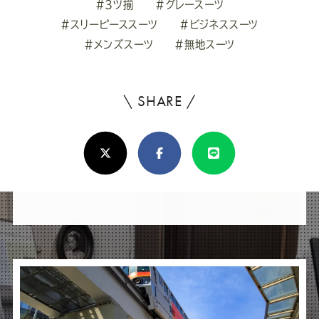
#3ツ揃
#グレースーツ
#スリーピーススーツ
#ビジネススーツ
#メンズスーツ
#無地スーツ
\ SHARE /
よ
ろ
X(Twitter)
Facebook
Line
し
け
れ
ば
シ
ェ
ア