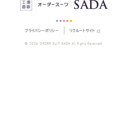
ス
ス
ス
ス
ス
ー
ー
ー
ー
ー
プライバシーポリシー
リクルートサイト
ツ
ツ
ツ
ツ
ツ
© 2026
ORDER SUIT SADA
All Rights Reserved.
SADA
SADA
SADA
SADA
SADA
の
の
の
の
の
公
公
公
公
公
式
式
式
式
式
Youtube
Facebook
Twitter
Instagr
LINE