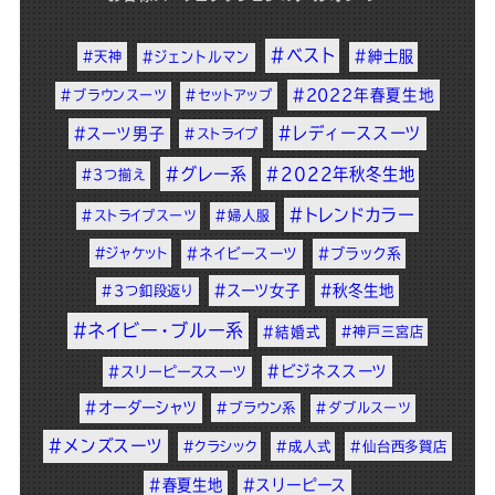
#ベスト
#紳士服
#天神
#ジェントルマン
#2022年春夏生地
#ブラウンスーツ
#セットアップ
#レディーススーツ
#スーツ男子
#ストライプ
#グレー系
#2022年秋冬生地
#3つ揃え
#トレンドカラー
#ストライプスーツ
#婦人服
#ジャケット
#ネイビースーツ
#ブラック系
#スーツ女子
#秋冬生地
#3つ釦段返り
#ネイビー・ブルー系
#結婚式
#神戸三宮店
#ビジネススーツ
#スリーピーススーツ
#オーダーシャツ
#ブラウン系
#ダブルスーツ
#メンズスーツ
#クラシック
#成人式
#仙台西多賀店
#春夏生地
#スリーピース