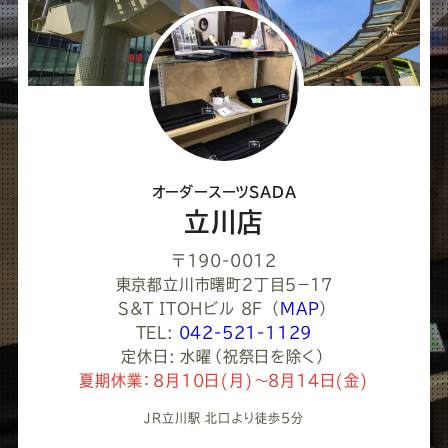
し
て
く
だ
さ
オーダースーツSADA
い
立川店
〒190-0012
東京都立川市曙町２丁目５−１７
S&T ITOHビル 8F
（
MAP
）
TEL:
042-521-1129
定休日: 水曜（祝祭日を除く）
夏期休業：8月10日(月)～8月14日(金)
JR立川駅 北口より徒歩5分