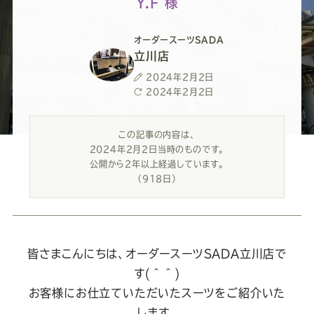
ー
ー
ー
ー
ー
Y.F 様
ス
ス
ス
ス
ス
オーダースーツSADA
立川店
ー
ー
ー
ー
ー
投
2024年2月2日
稿
最
2024年2月2日
日
終
ツ
ツ
ツ
ツ
ツ
更
この記事の内容は、
新
2024年2月2日当時のものです。
日
SADA
SADA
SADA
SADA
SADA
公開から2年以上経過しています。
（918日）
の
の
の
の
の
公
公
公
公
公
皆さまこんにちは、オーダースーツSADA立川店で
す(＾＾)
式
式
式
式
式
お客様にお仕立ていただいたスーツをご紹介いた
します。