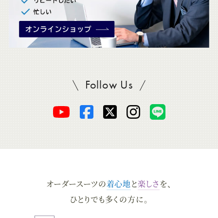
Follow Us
SADAをフォロー
オ
オ
オ
オ
オ
ー
ー
ー
ー
ー
ダ
ダ
ダ
ダ
ダ
オーダースーツの
着心地
と
楽しさ
を、
ー
ー
ー
ー
ー
ひとりでも多くの方に。