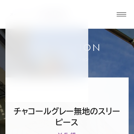
グロ
ーバ
ルメ
ニュ
COLLECTION
ーボ
立川店
お客様スーツコレクション
タン
オ
オ
オ
オ
オ
ー
ー
ー
ー
ー
チャコールグレー無地のスリー
ダ
ダ
ダ
ダ
ダ
ピース