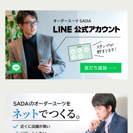
こ
ち
ら
も
チ
ェ
ッ
ク
。