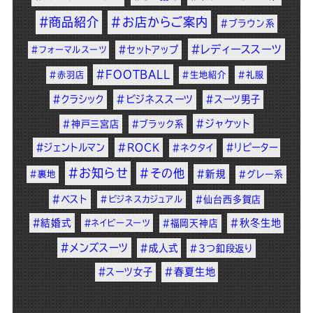
#商品紹介
#お店からご案内
#ブラウン系
#レディーススーツ
#セットアップ
#フォーマルスーツ
#FOOTBALL
#赤羽店
#生地紹介
#礼服
#クラシック
#ビジネススーツ
#スーツ男子
#ジャケット
#神戸三宮店
#ブラック系
#ジェントルマン
#ROCK
#リピーター
#ネクタイ
#お知らせ
#その他
#新規
#裏地
#グレー系
#ベスト
#ビジネスカジュアル
#仙台西多賀店
#結婚式
#秋冬生地
#ネイビースーツ
#福岡天神店
#メンズスーツ
#成人式
#3つ釦段返り
#スーツ女子
#春夏生地