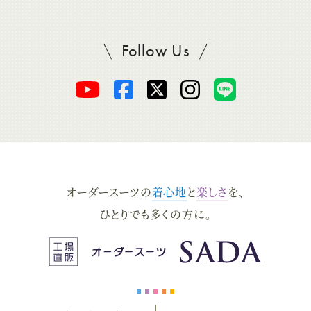
Follow Us
SADAをフォロー
オ
オ
オ
オ
オ
ー
ー
ー
ー
ー
ダ
ダ
ダ
ダ
ダ
オーダースーツの
着心地
と
楽しさ
を、
ー
ー
ー
ー
ー
ひとりでも多くの方に。
ス
ス
ス
ス
ス
ー
ー
ー
ー
ー