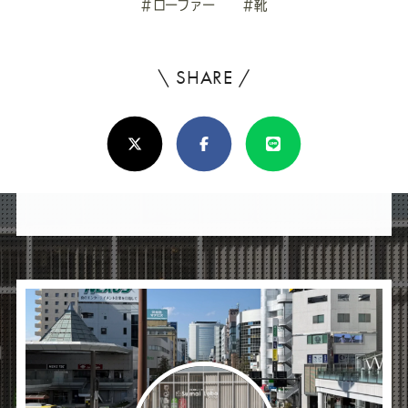
#ローファー
#靴
\ SHARE /
よ
ろ
X(Twitter)
Facebook
Line
し
け
れ
ば
シ
ェ
ア
し