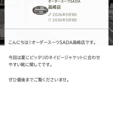
ー
ー
ー
ー
ー
オーダースーツSADA
高崎店
ス
ス
ス
ス
ス
投
2026年5月9日
稿
最
2026年5月9日
日
終
ー
ー
ー
ー
ー
更
新
日
ツ
ツ
ツ
ツ
ツ
こんにちは！オーダースーツSADA高崎店です。
SADA
SADA
SADA
SADA
SADA
今回は夏にピッタリのネイビージャケットに合わせ
やすい靴に関してです。
の
の
の
の
の
ぜひ最後までご覧くださいませ。
公
公
公
公
公
式
式
式
式
式