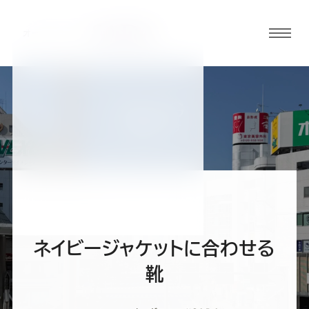
グロ
ーバ
ルメ
ニュ
BLOG
ーボ
高崎店ブログ
タン
オ
オ
オ
オ
オ
ー
ー
ー
ー
ー
ネイビージャケットに合わせる
ダ
ダ
ダ
ダ
ダ
靴