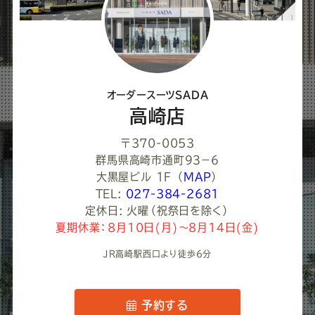
て
く
だ
さ
オーダースーツSADA
い
高崎店
〒370-0053
群馬県高崎市通町９３−６
大黒屋ビル 1F
（
MAP
）
TEL:
027-384-2681
定休日: 火曜（祝祭日を除く）
夏期休業：8月10日(月)～8月14日(金)
JR高崎駅西口より徒歩6分
予約する