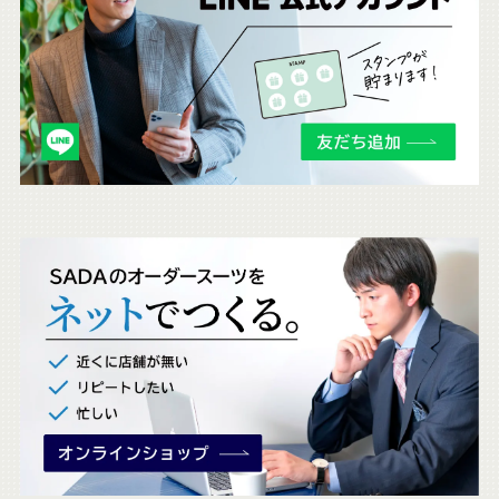
ら
も
チ
ェ
ッ
ク
。