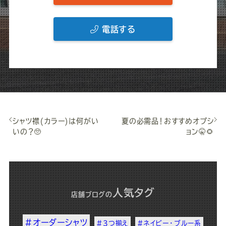
電話する
シャツ襟(カラー)は何がい
夏の必需品！おすすめオプシ
いの？🥺
ョン🤫🌻
人気タグ
店舗ブログ
の
#オーダーシャツ
#3つ揃え
#ネイビー・ブルー系