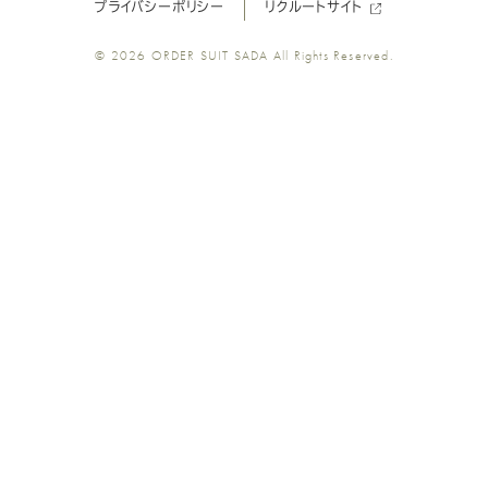
プライバシーポリシー
リクルートサイト
ツ
ツ
ツ
ツ
ツ
© 2026
ORDER SUIT SADA
All Rights Reserved.
SADA
SADA
SADA
SADA
SADA
の
の
の
の
の
公
公
公
公
公
式
式
式
式
式
Youtube
Facebook
Twitter
Instagr
LINE