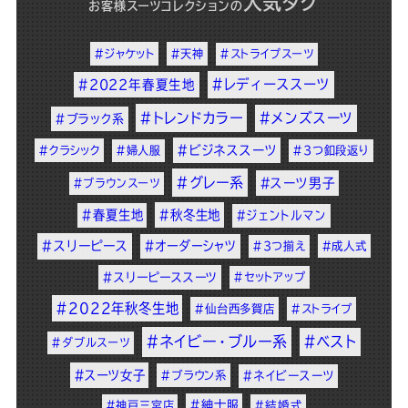
人気タグ
お客様スーツコレクション
の
#ジャケット
#天神
#ストライプスーツ
#レディーススーツ
#2022年春夏生地
#トレンドカラー
#メンズスーツ
#ブラック系
#ビジネススーツ
#クラシック
#婦人服
#3つ釦段返り
#グレー系
#スーツ男子
#ブラウンスーツ
#春夏生地
#秋冬生地
#ジェントルマン
#スリーピース
#オーダーシャツ
#3つ揃え
#成人式
#スリーピーススーツ
#セットアップ
#2022年秋冬生地
#仙台西多賀店
#ストライプ
#ネイビー・ブルー系
#ベスト
#ダブルスーツ
#スーツ女子
#ブラウン系
#ネイビースーツ
#紳士服
#神戸三宮店
#結婚式