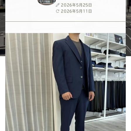
ー
ー
ー
ー
ー
投
2026年5月25日
稿
最
2026年5月11日
ス
ス
ス
ス
ス
日
終
更
新
ー
ー
ー
ー
ー
日
ツ
ツ
ツ
ツ
ツ
SADA
SADA
SADA
SADA
SADA
の
の
の
の
の
公
公
公
公
公
式
式
式
式
式