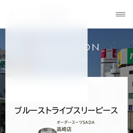
グロ
ーバ
ルメ
ニュ
COLLECTION
ーボ
高崎店
お客様スーツコレクション
タン
オ
オ
オ
オ
オ
ー
ー
ー
ー
ー
ブルーストライプスリーピース
ダ
ダ
ダ
ダ
ダ
オーダースーツSADA
高崎店