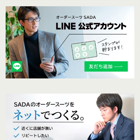
こ
ち
ら
も
チ
ェ
ッ
ク
。