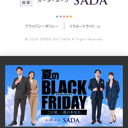
ー
ー
ー
ー
ー
プライバシーポリシー
リクルートサイト
ツ
ツ
ツ
ツ
ツ
© 2026
ORDER SUIT SADA
All Rights Reserved.
SADA
SADA
SADA
SADA
SADA
の
の
の
の
の
公
公
公
公
公
式
式
式
式
式
Youtube
Facebook
Twitter
Instagr
LINE