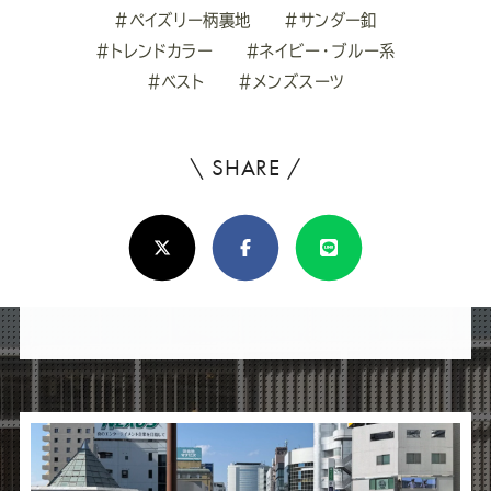
#ペイズリー柄裏地
#サンダー釦
#トレンドカラー
#ネイビー・ブルー系
#ベスト
#メンズスーツ
\ SHARE /
よ
ろ
X(Twitter)
Facebook
Line
し
け
れ
ば
シ
ェ