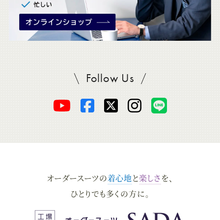
Follow Us
SADAをフォロー
オ
オ
オ
オ
オ
ー
ー
ー
ー
ー
ダ
ダ
ダ
ダ
ダ
オーダースーツの
着心地
と
楽しさ
を、
ー
ー
ー
ー
ー
ひとりでも多くの方に。
ス
ス
ス
ス
ス