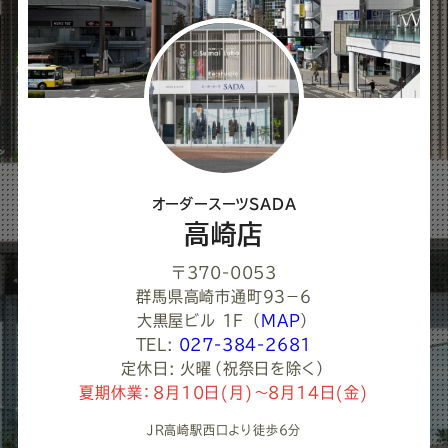
ア
し
て
く
だ
さ
オーダースーツSADA
い
高崎店
〒370-0053
群馬県高崎市通町９３−６
大黒屋ビル 1F
（
MAP
）
TEL:
027-384-2681
定休日: 火曜（祝祭日を除く）
夏期休業：8月10日(月)～8月14日(金)
JR高崎駅西口より徒歩6分