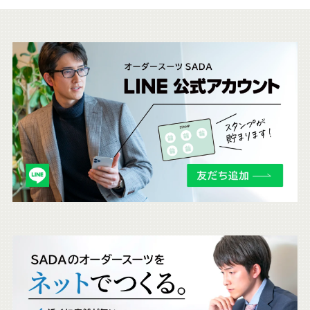
こ
ち
ら
も
チ
ェ
ッ
ク
。