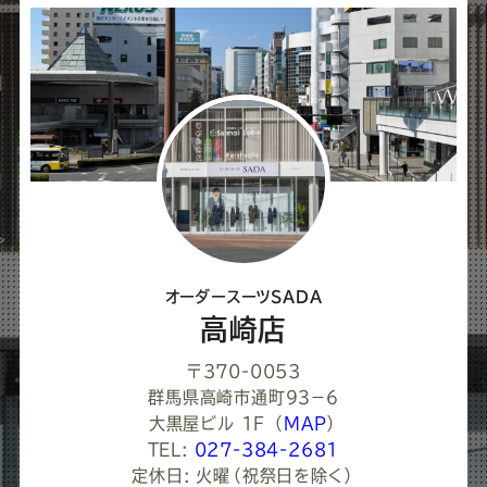
ェ
ア
し
て
く
だ
さ
オーダースーツSADA
い
高崎店
〒370-0053
群馬県高崎市通町９３−６
大黒屋ビル 1F
（
MAP
）
TEL:
027-384-2681
定休日: 火曜（祝祭日を除く）