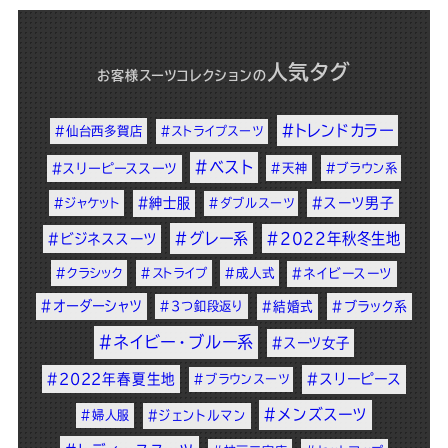
人気タグ
お客様スーツコレクション
の
#トレンドカラー
#仙台西多賀店
#ストライプスーツ
#ベスト
#スリーピーススーツ
#天神
#ブラウン系
#紳士服
#スーツ男子
#ジャケット
#ダブルスーツ
#グレー系
#2022年秋冬生地
#ビジネススーツ
#クラシック
#ストライプ
#成人式
#ネイビースーツ
#オーダーシャツ
#3つ釦段返り
#結婚式
#ブラック系
#ネイビー・ブルー系
#スーツ女子
#2022年春夏生地
#スリーピース
#ブラウンスーツ
#メンズスーツ
#婦人服
#ジェントルマン