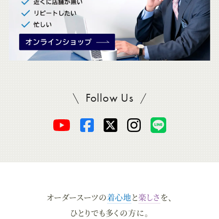
Follow Us
SADAをフォロー
オ
オ
オ
オ
オ
ー
ー
ー
ー
ー
ダ
ダ
ダ
ダ
ダ
オーダースーツの
着心地
と
楽しさ
を、
ー
ー
ー
ー
ー
ひとりでも多くの方に。