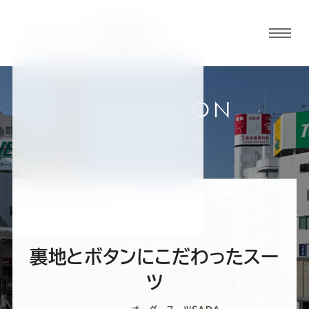
グロ
ーバ
ルメ
ニュ
COLLECTION
ーボ
高崎店
お客様スーツコレクション
タン
オ
オ
オ
オ
オ
ー
ー
ー
ー
ー
裏地とボタンにこだわったスー
ダ
ダ
ダ
ダ
ダ
ツ