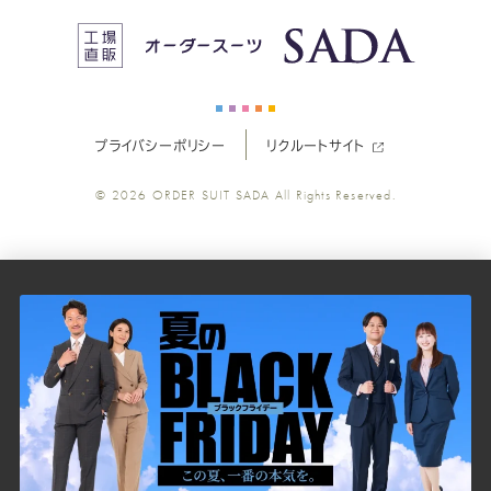
ス
ス
ス
ス
ス
ー
ー
ー
ー
ー
プライバシーポリシー
リクルートサイト
ツ
ツ
ツ
ツ
ツ
© 2026
ORDER SUIT SADA
All Rights Reserved.
SADA
SADA
SADA
SADA
SADA
の
の
の
の
の
公
公
公
公
公
式
式
式
式
式
Youtube
Facebook
Twitter
Instagr
LINE