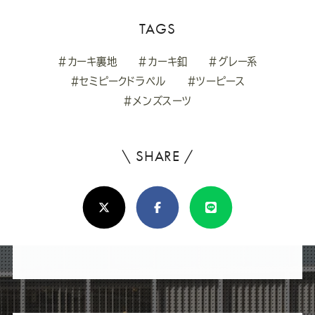
TAGS
#カーキ裏地
#カーキ釦
#グレー系
#セミピークドラペル
#ツーピース
#メンズスーツ
\ SHARE /
よ
ろ
X(Twitter)
Facebook
Line
し
け
れ
ば
シ