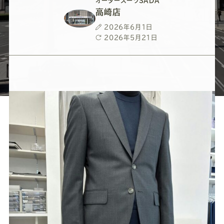
ー
ー
ー
ー
ー
オーダースーツSADA
高崎店
ス
ス
ス
ス
ス
投
2026年6月1日
稿
最
2026年5月21日
日
終
ー
ー
ー
ー
ー
更
新
日
ツ
ツ
ツ
ツ
ツ
SADA
SADA
SADA
SADA
SADA
の
の
の
の
の
公
公
公
公
公
式
式
式
式
式