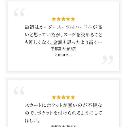
星5つ
最初はオーダースーツはハードルが高
いと思っていたが、スーツを決めること
も難しくなく、金額も思ったより高くな
かった。
宇都宮大通り店
more...
コロナ、年末年始をはさんで、受け取り
まで時間がかかると言われたが、一週
間短く受け取れたので助かった。
星5つ
スカートにポケットが無いのが不便な
ので、ポケットを付けられるようにして
ほしい。