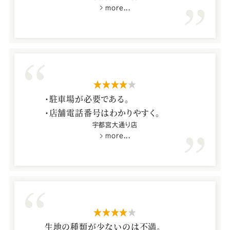
初めてのオーダースーツでしたので、
more...
ました。
スーツの出来上がりが楽しみです。
・ネクタイの種類は少ないと感じまし
た。
星4つ
・駐車場が必要である。
・店舗電話番号はわかりやすく。
宇都宮大通り店
more...
星4つ
生地の種類が少ないのは不満。