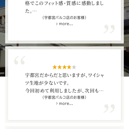
ー
ー
ー
ー
ー
格でこのフィット感・質感に感動しまし
た。
ス
ス
ス
ス
ス
また作りたいです。接客や採寸も素晴
（宇都宮パルコ店のお客様）
more...
らしかった。
ー
ー
ー
ー
ー
ツ
ツ
ツ
ツ
ツ
SADA
SADA
SADA
SADA
SADA
星4つ
宇都宮だからだと思いますが、ワイシャ
の
の
の
の
の
ツ生地が少ないです。
今回初めて利用しましたが、次回もお
世話になろうと思います。生地、お願い
公
公
公
公
公
（宇都宮パルコ店のお客様）
more...
しますね。
式
式
式
式
式