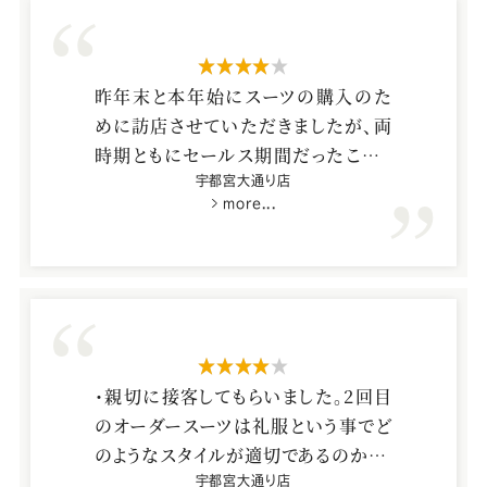
Youtube
Facebook
Twitter
Instagram
LINE
星4つ
昨年末と本年始にスーツの購入のた
めに訪店させていただきましたが、両
時期ともにセールス期間だったことも
あり、お客様が多数でやや混雑してお
宇都宮大通り店
more...
りました。オーダー本人様と付き添いの
家族様などの方もおられていたので、
私は何番目に接客していただけるか
どうかがわからず戸惑っておりました。
銀行などの順番待ち受付カードシステ
ムまでは必要ありませんが、入り口に
星4つ
整理券などを置いていただけるとあり
・親切に接客してもらいました。2回目
がたいのかなと思いました。ただし、
のオーダースーツは礼服という事でど
従業員の方々の個々への対応は、親
のようなスタイルが適切であるのか、し
切・丁寧で問題ありませんでした。今回
っかり説明して頂き、ありがとうござい
宇都宮大通り店