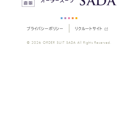
ー
ー
ー
ー
ー
プライバシーポリシー
リクルートサイト
ツ
ツ
ツ
ツ
ツ
© 2026
ORDER SUIT SADA
All Rights Reserved.
SADA
SADA
SADA
SADA
SADA
の
の
の
の
の
公
公
公
公
公
式
式
式
式
式
Youtube
Facebook
Twitter
Instagr
LINE