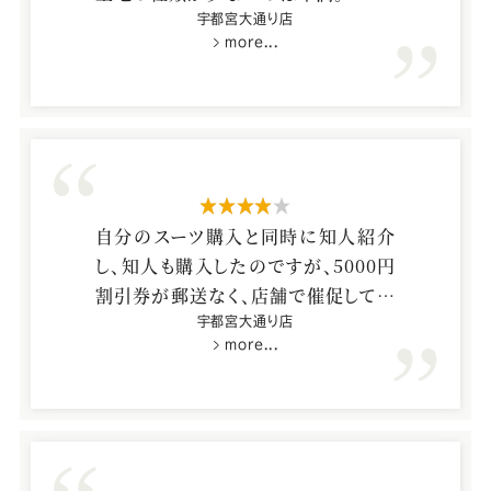
宇都宮大通り店
more...
星4つ
自分のスーツ購入と同時に知人紹介
し、知人も購入したのですが、5000円
割引券が郵送なく、店舗で催促して初
めてチケットをもらえました。紹介に際
宇都宮大通り店
more...
し、お礼状と共に割引券を郵送が企業
として礼儀ではないでしょうか？