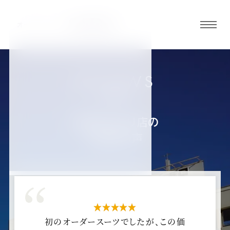
グロ
ーバ
ルメ
ニュ
REVIEWS
ーボ
お客様の声
タン
宇都宮大通り店の
お客様の声
オ
オ
オ
オ
オ
ー
ー
ー
ー
ー
ダ
ダ
ダ
ダ
ダ
星5つ
初のオーダースーツでしたが、この価