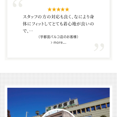
星5つ
スタッフの方の対応も良く、なにより身
体にフィットしてとても着心地が良いの
で、
作ってよかったと思います。ただ一つ残
（宇都宮パルコ店のお客様）
more...
念なのが、スカートにポケットがないこ
と。
たとえ+1000円とかの有料とかでもつ
けてほしいです。
今回作りませんでしたが、女性ものの
パンツもポケットは必要です。