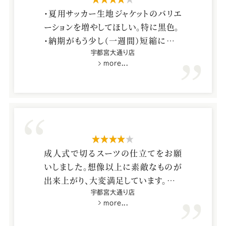
・夏用サッカー生地ジャケットのバリエ
ーションを増やしてほしい。特に黒色。
・納期がもう少し（一週間）短縮になる
と嬉しい。
宇都宮大通り店
more...
星4つ
成人式で切るスーツの仕立てをお願
いしました。想像以上に素敵なものが
出来上がり、大変満足しています。スタ
ッフの方もとても丁寧に説明をして下
宇都宮大通り店
more...
さり、コーディネートの相談にものってく
ださったので、ありがたかったです。