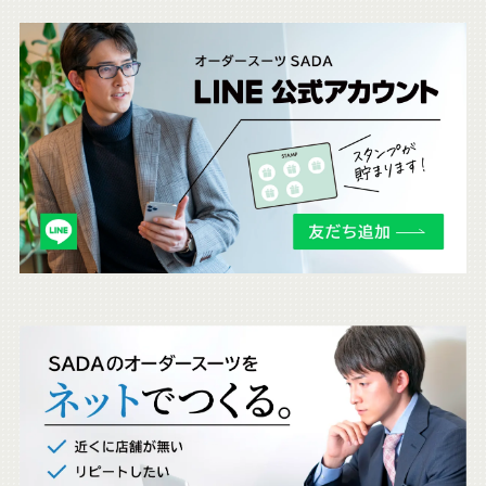
こ
ち
ら
も
チ
ェ
ッ
ク
。