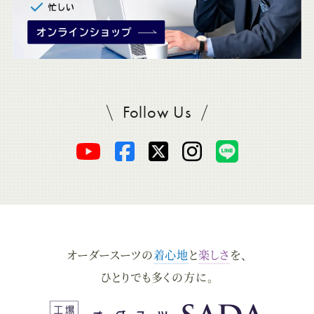
Follow Us
SADAをフォロー
オ
オ
オ
オ
オ
ー
ー
ー
ー
ー
ダ
ダ
ダ
ダ
ダ
オーダースーツの
着心地
と
楽しさ
を、
ー
ー
ー
ー
ー
ひとりでも多くの方に。
ス
ス
ス
ス
ス