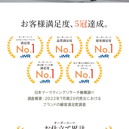
お客様満足度、
5冠
達成。
お
客
様
満
足
度
日本マーケティングリサーチ機構調べ
調査概要：2022年7月期20代男女における
ブランドの顧客満足度調査