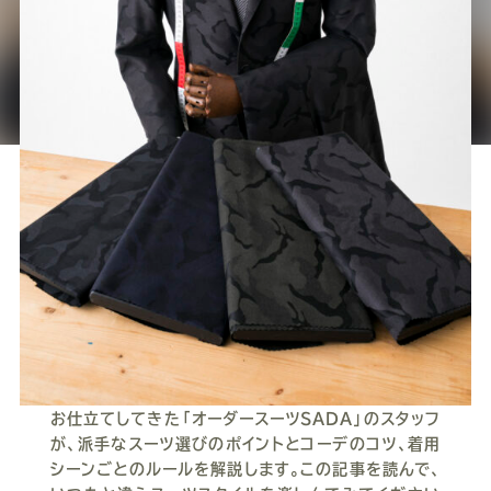
基
ー
ー
ー
ー
ー
ぜひ、派手なスーツスタイルも楽しんでみませ
んか？普段のビジネスで着用するスーツは、基本的にダ
ス
ス
ス
ス
ス
ークカラーでシンプルな柄のシングルスーツですね。こ
の「基本」からちょっと外しただけでも、十分に「派手」
なスーツコーディネートになりますよ。派手なスーツは
ー
ー
ー
ー
ー
「色」「柄」「スタイル」この3つの要素が重要なポイント
です。自分好みの雰囲気から考えて、この3つのポイン
ツ
ツ
ツ
ツ
ツ
トを上手く組み合わせましょう。色は明るいカラー、柄
は普段選ばないような強めの柄を選ぶだけでも十分に
派手になります。スタイルは、基本のシングルから変え
SADA
SADA
SADA
SADA
SADA
たり、いつもと違う仕立てにしたりするだけでもだい
ぶ印象が変わります。ここまで押さえたうえで、コーデ
の
の
の
の
の
を間違えなければ派手なスーツスタイルはバッチリ整い
ますよ。ただし、もちろん派手なスーツは着用シーンも
限られるもの。TPOをしっかり押さえて、オシャレに着
公
公
公
公
公
こなしましょう。そこで今回は、スーツを600万点以上
お仕立てしてきた「オーダースーツSADA」のスタッフ
式
式
式
式
式
が、派手なスーツ選びのポイントとコーデのコツ、着用
シーンごとのルールを解説します。この記事を読んで、