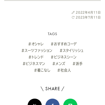
投
2022年4月11日
稿
最
2023年7月11日
日
終
更
新
TAGS
日
#オシャレ
#おすすめコーデ
#スーツファッション
#スタイリッシュ
#トレンド
#ビジネスシーン
#ビジネスマン
#メンズ
#派手
#着こなし
#社会人
\ SHARE /
よ
ろ
X(Twitter)
Facebook
Line