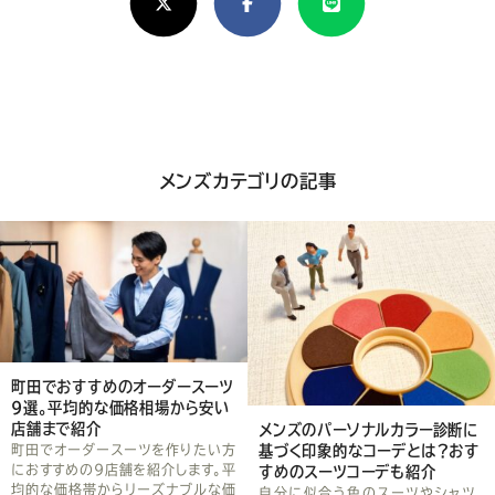
し
け
れ
ば
シ
メンズカテゴリの記事
ェ
ア
し
て
く
町田でおすすめのオーダースーツ
だ
9選。平均的な価格相場から安い
店舗まで紹介
メンズのパーソナルカラー診断に
さ
町田でオーダースーツを作りたい方
基づく印象的なコーデとは？おす
におすすめの9店舗を紹介します。平
すめのスーツコーデも紹介
均的な価格帯からリーズナブルな価
自分に似合う色のスーツやシャツ、