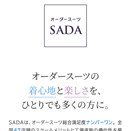
オーダースーツの
着心地
と
楽しさ
を、
ひとりでも多くの方に。
SADAは、オーダースーツ総合満足度
ナンバーワン
。
全
国
47
店舗
のスケールメリットと工場直販の優位性を最