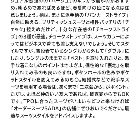
ジュアル感強めの「ベージュ」の4つから選ぶのがおすす
め。明るめであればあるほど、春夏向けの色になる点は注
意しましょう。柄は、まさに派手柄の「バンカーストライプ」
自然に映える、ブリティッシュスーツと相性バッチリの「チ
ェック」控えめだけど、十分な存在感の「チョークストライ
プ」の3種が最適。チョークストライプは、スーツカラーによ
ってはビジネスで着ても差し支えないでしょう。そしてスタ
イルですが、普段着ているシングルから外して「ダブル」に
したり、シングルのままでも「ベスト」を取り入れたりと、派
手な着こなしのポイントはさまざま。個性的な「裏地」を取
り入れてみるのも良いですね。ボタンホールの色糸やポケ
ットスタイルを変えてみるのも〇。結婚式などで派手なス
ーツを着用する場合は、あくまで「二次会から」がポイント。
ただし、よほど仲のいい友人であれば、披露宴からでもOK
です。TPOに合ったスーツがいまいちピンと来なければ
「オーダースーツSADA」の店舗にぜひおいでください。最
適なスーツスタイルをアドバイスしますよ。