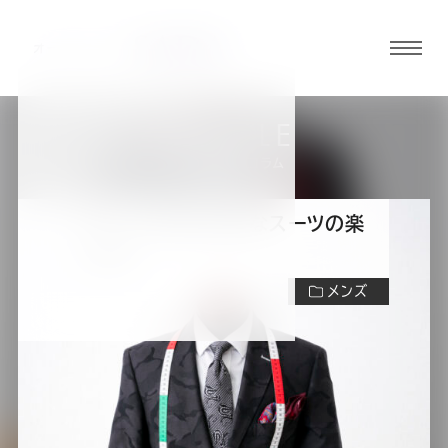
グロ
ーバ
ルメ
ARTICLE
ニュ
スーツの知識・コラム
ーボ
タン
【スーツ 派手】派手なスーツの楽
しみ方
オ
オ
オ
オ
オ
メンズ
ー
ー
ー
ー
ー
ダ
ダ
ダ
ダ
ダ
本のスーツスタイルに飽きてしまった皆さん！