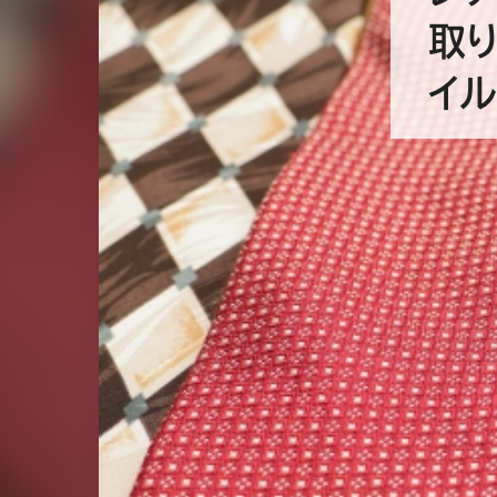
取
イ
ネ
クタイは男性がビジネススーツに合わ
本スタイルの一つです。しかしながら、
タイを取り入れたコーディネートをする人が増
イテムとして人気を集めています。