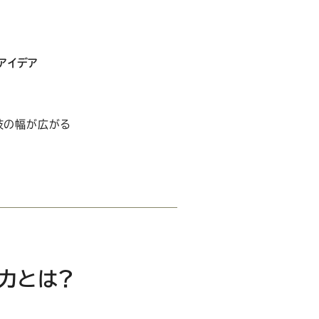
アイデア
肢の幅が広がる
力とは？