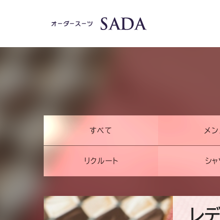
カ
すべて
メン
テ
リクルート
シャ
ゴ
リ
ー
レ