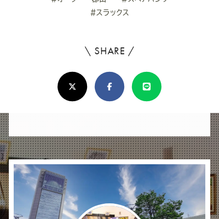
#スラックス
\ SHARE /
よ
ろ
X(Twitter)
Facebook
Line
し
け
れ
ば
シ
ェ
ア
し