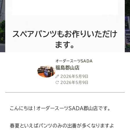
ー
ー
ー
ー
ー
ス
ス
ス
ス
ス
ー
ー
ー
ー
ー
スペアパンツもお作りいただけ
ます。
ツ
ツ
ツ
ツ
ツ
オーダースーツSADA
SADA
SADA
SADA
SADA
SADA
福島郡山店
投
2026年5月9日
の
の
の
の
の
稿
最
2026年5月9日
日
終
更
公
公
公
公
公
新
日
こんにちは！オーダースーツSADA郡山店です。
式
式
式
式
式
春夏といえばパンツのみの出番が多くなりますよ