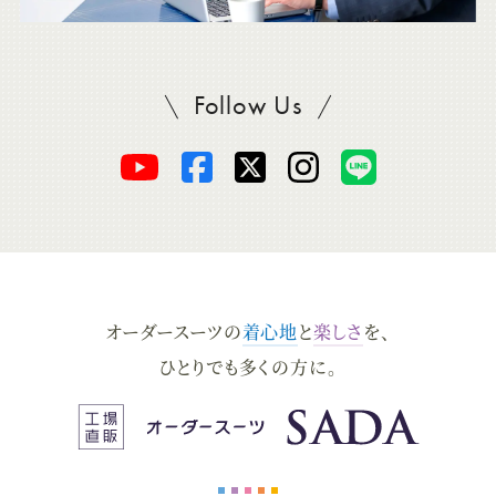
Follow Us
SADAをフォロー
オ
オ
オ
オ
オ
ー
ー
ー
ー
ー
ダ
ダ
ダ
ダ
ダ
オーダースーツの
着心地
と
楽しさ
を、
ー
ー
ー
ー
ー
ひとりでも多くの方に。
ス
ス
ス
ス
ス
ー
ー
ー
ー
ー