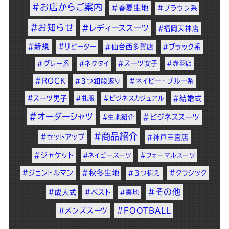
#お店からご案内
#春夏生地
#ブラウン系
#お知らせ
#レディーススーツ
#福岡天神店
#新規
#リピーター
#仙台西多賀店
#ブラック系
#スーツ女子
#グレー系
#ネクタイ
#赤羽店
#ROCK
#3つ釦段返り
#ネイビー・ブルー系
#スーツ男子
#結婚式
#礼服
#ビジネスカジュアル
#オーダーシャツ
#ビジネススーツ
#生地紹介
#商品紹介
#セットアップ
#神戸三宮店
#ジャケット
#ネイビースーツ
#フォーマルスーツ
#ジェントルマン
#秋冬生地
#クラシック
#3つ揃え
#その他
#成人式
#ベスト
#裏地
#メンズスーツ
#FOOTBALL