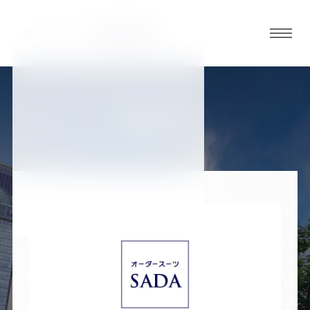
グロ
ーバ
ルメ
ニュ
BLOG
ーボ
福島郡山店ブログ
タン
オ
オ
オ
オ
オ
ー
ー
ー
ー
ー
ダ
ダ
ダ
ダ
ダ