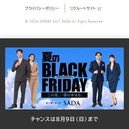
プライバシーポリシー
リクルートサイト
ツ
ツ
ツ
ツ
ツ
© 2026
ORDER SUIT SADA
All Rights Reserved.
SADA
SADA
SADA
SADA
SADA
の
の
の
の
の
公
公
公
公
公
式
式
式
式
式
Youtube
Facebook
Twitter
Instagr
LINE
チャンスは8月9日（日）まで