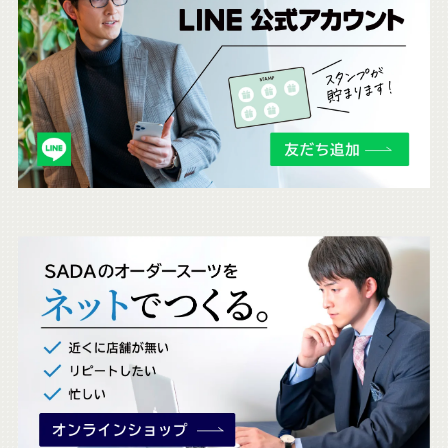
ち
ら
も
チ
ェ
ッ
ク
。