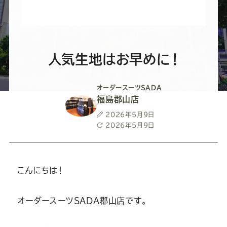
ー
ー
ー
ー
ー
ス
ス
ス
ス
ス
ー
ー
ー
ー
ー
人気生地はお早めに！
ツ
ツ
ツ
ツ
ツ
オーダースーツSADA
福島郡山店
SADA
SADA
SADA
SADA
SADA
投
2026年5月9日
稿
最
2026年5月9日
日
終
の
の
の
の
の
更
新
日
こんにちは！
公
公
公
公
公
式
式
式
式
式
オーダースーツSADA郡山店です。