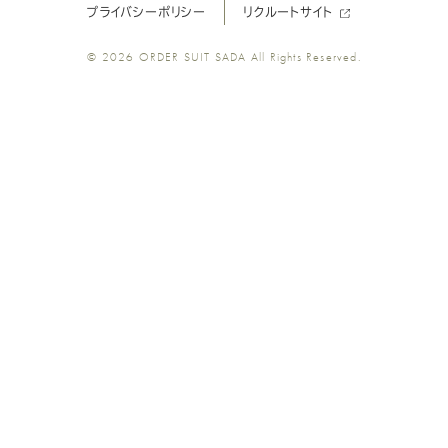
プライバシーポリシー
リクルートサイト
ツ
ツ
ツ
ツ
ツ
© 2026
ORDER SUIT SADA
All Rights Reserved.
SADA
SADA
SADA
SADA
SADA
の
の
の
の
の
公
公
公
公
公
式
式
式
式
式
Youtube
Facebook
Twitter
Instagr
LINE