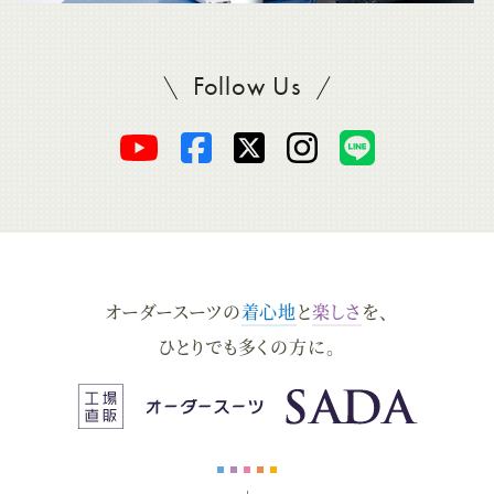
Follow Us
SADAをフォロー
オ
オ
オ
オ
オ
ー
ー
ー
ー
ー
ダ
ダ
ダ
ダ
ダ
オーダースーツの
着心地
と
楽しさ
を、
ー
ー
ー
ー
ー
ひとりでも多くの方に。
ス
ス
ス
ス
ス
ー
ー
ー
ー
ー