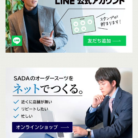
ち
ら
も
チ
ェ
ッ
ク
。