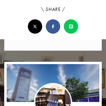
\ SHARE /
よ
ろ
X(Twitter)
Facebook
Line
し
け
れ
ば
シ
ェ
ア
し
て
く