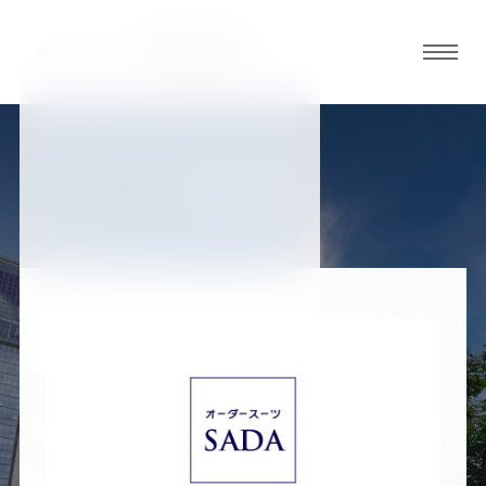
グロ
ーバ
ルメ
ニュ
BLOG
ーボ
福島郡山店ブログ
タン
オ
オ
オ
オ
オ
ー
ー
ー
ー
ー
ダ
ダ
ダ
ダ
ダ