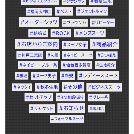
#クラシック
#春夏生地
#ビジネスカジュアル
#ベスト
#ジェントルマン
#福岡天神店
#オーダーシャツ
#リピーター
#ブラウン系
#メンズスーツ
#結婚式
#ROCK
#お店からご案内
#商品紹介
#スーツ女子
#神戸三宮店
#礼服
#ネイビースーツ
#3つ揃え
#ネイビー・ブルー系
#仙台西多賀店
#生地紹介
#レディーススーツ
#スーツ男子
#新規
#裏地
#その他
#秋冬生地
#ビジネススーツ
#ネクタイ
#セットアップ
#3つ釦段返り
#グレー系
#お知らせ
#ジャケット
#赤羽店
#フォーマルスーツ