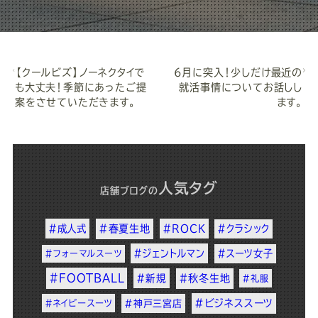
【クールビズ】ノーネクタイで
6月に突入！少しだけ最近の
も大丈夫！季節にあったご提
就活事情についてお話しし
案をさせていただきます。
ます。
人気タグ
店舗ブログ
の
#成人式
#春夏生地
#ROCK
#クラシック
#ジェントルマン
#スーツ女子
#フォーマルスーツ
#FOOTBALL
#新規
#秋冬生地
#礼服
#ビジネススーツ
#ネイビースーツ
#神戸三宮店