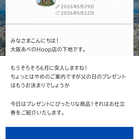
ー
ー
ー
ー
ー
投
2026年5月29日
稿
最
2026年5月22日
ス
ス
ス
ス
ス
日
終
更
新
ー
ー
ー
ー
ー
日
みなさまこんにちは！
大阪あべのHoop店の下地です。
ツ
ツ
ツ
ツ
ツ
もうそろそろ6月に突入しますね！
SADA
SADA
SADA
SADA
SADA
ちょっとはやめのご案内ですが父の日のプレゼント
はもうお決まりでしょうか
の
の
の
の
の
今日はプレゼントにぴったりな商品！それはお仕立
公
公
公
公
公
券をご紹介いたします。
式
式
式
式
式