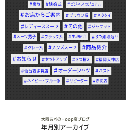
#結婚式
#裏地
#ビジネスカジュアル
#お店からご案内
#ブラウン系
#ネクタイ
#その他
#レディーススーツ
#ジャケット
#スーツ男子
#ブラック系
#生地紹介
#3つ釦段返り
#商品紹介
#メンズスーツ
#グレー系
#お知らせ
#セットアップ
#3つ揃え
#福岡天神店
#オーダーシャツ
#ベスト
#仙台西多賀店
#リピーター
#ネイビー・ブルー系
#赤羽店
大阪あべのHoop店ブログ
年月別アーカイブ