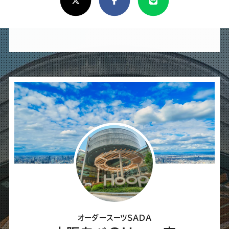
し
け
れ
ば
シ
ェ
ア
し
て
く
だ
さ
オーダースーツSADA
い