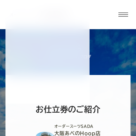
グロ
ーバ
ルメ
ニュ
BLOG
ーボ
大阪あべのHoop店ブログ
タン
オ
オ
オ
オ
オ
ー
ー
ー
ー
ー
お仕立券のご紹介
ダ
ダ
ダ
ダ
ダ
オーダースーツSADA
大阪あべのHoop店