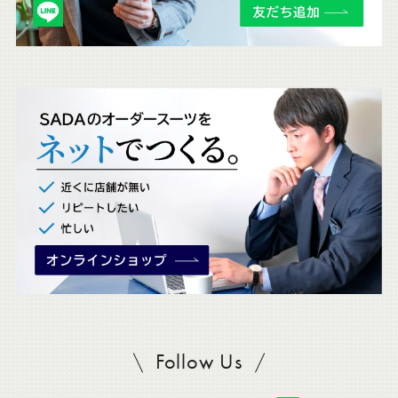
チ
ェ
ッ
ク
。
Follow Us
SADAをフォロー