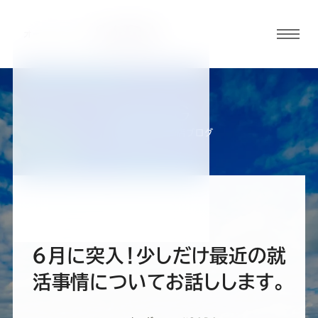
グロ
ーバ
ルメ
ニュ
BLOG
ーボ
大阪あべのHoop店ブログ
タン
オ
オ
オ
オ
オ
ー
ー
ー
ー
ー
6月に突入！少しだけ最近の就
ダ
ダ
ダ
ダ
ダ
活事情についてお話しします。