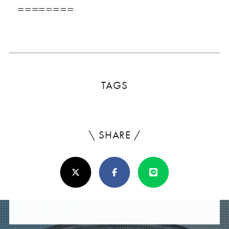
========
TAGS
\ SHARE /
よ
ろ
X(Twitter)
Facebook
Line
し
け
れ