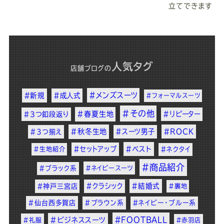
立てできます
人気タグ
店舗ブログ
の
#メンズスーツ
#新規
#成人式
#フォーマルスーツ
#その他
#春夏生地
#リピーター
#3つ釦段返り
#秋冬生地
#スーツ男子
#ROCK
#3つ揃え
#セットアップ
#ベスト
#生地紹介
#ネクタイ
#商品紹介
#ブラック系
#ネイビースーツ
#クラシック
#結婚式
#神戸三宮店
#裏地
#仙台西多賀店
#ブラウン系
#ネイビー・ブルー系
#FOOTBALL
#ビジネススーツ
#礼服
#赤羽店