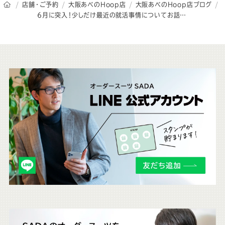
オーダースーツSADAのトップページ
店舗・ご予約
大阪あべのHoop店
大阪あべのHoop店ブログ
6月に突入！少しだけ最近の就活事情についてお話しします。
こ
ち
ら
も
チ
ェ
ッ