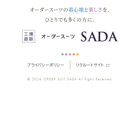
オーダースーツの
着心地
と
楽しさ
を、
ー
ー
ー
ー
ー
ひとりでも多くの方に。
ス
ス
ス
ス
ス
ー
ー
ー
ー
ー
プライバシーポリシー
リクルートサイト
ツ
ツ
ツ
ツ
ツ
© 2026
ORDER SUIT SADA
All Rights Reserved.
SADA
SADA
SADA
SADA
SADA
の
の
の
の
の
公
公
公
公
公