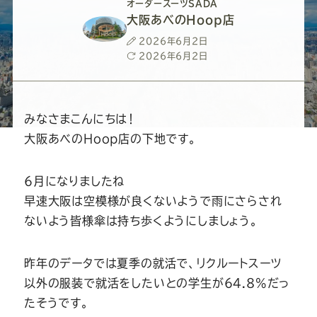
ー
ー
ー
ー
ー
オーダースーツSADA
大阪あべのHoop店
ス
ス
ス
ス
ス
投
2026年6月2日
稿
最
2026年6月2日
日
終
ー
ー
ー
ー
ー
更
新
日
ツ
ツ
ツ
ツ
ツ
みなさまこんにちは！
大阪あべのHoop店の下地です。
SADA
SADA
SADA
SADA
SADA
6月になりましたね
の
の
の
の
の
早速大阪は空模様が良くないようで雨にさらされ
ないよう皆様傘は持ち歩くようにしましょう。
公
公
公
公
公
昨年のデータでは夏季の就活で、リクルートスーツ
式
式
式
式
式
以外の服装で就活をしたいとの学生が64.8%だっ
たそうです。