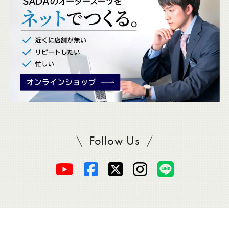
ク
。
Follow Us
SADAをフォロー
オ
オ
オ
オ
オ
ー
ー
ー
ー
ー
ダ
ダ
ダ
ダ
ダ