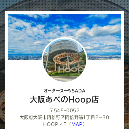
ば
シ
ェ
ア
し
て
く
だ
さ
オーダースーツSADA
い
大阪あべのHoop店
〒545-0052
大阪府大阪市阿倍野区阿倍野筋１丁目２−３０
HOOP 4F
（
MAP
）